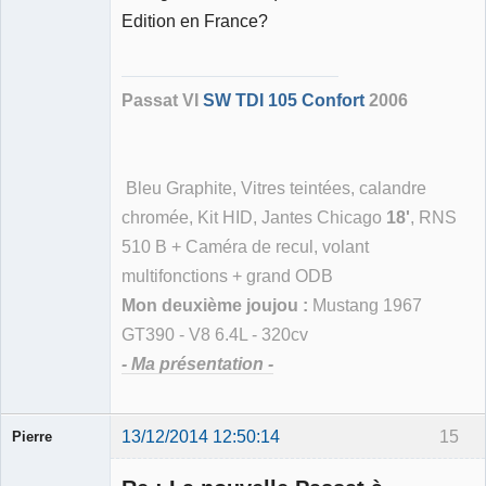
Membre
Edition en France?
Déconnecté
Passat VI
SW TDI 105 Confort
2006
Bleu Graphite, Vitres teintées, calandre
chromée, Kit HID, Jantes Chicago
18'
, RNS
510 B + Caméra de recul, volant
multifonctions + grand ODB
Mon deuxième joujou :
Mustang 1967
GT390 - V8 6.4L - 320cv
- Ma présentation -
13/12/2014 12:50:14
15
Pierre
Modérateur
Déconnecté