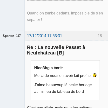
---------------------------------------------------------------
---------------------------------------------------------
Quand on tombe dedans, impossible de s'en
séparer !
17/12/2014 17:53:31
18
Spartan_117
Re : La nouvelle Passat à
Neufchâteau [B]
Membre
Nico3bg a écrit:
Déconnecté
Merci de nous en avoir fait profiter
J'aime beaucoup là petite horloge
au millieu du tableau de bord
C'est pas vilain, mais pour les voitures