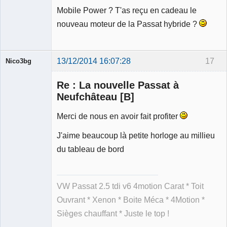
Mobile Power ? T'as reçu en cadeau le
nouveau moteur de la Passat hybride ?
13/12/2014 16:07:28
17
Nico3bg
Re : La nouvelle Passat à
Neufchâteau [B]
Merci de nous en avoir fait profiter
Membre
Déconnecté
J'aime beaucoup là petite horloge au millieu
du tableau de bord
VW Passat 2.5 tdi v6 4motion Carat * Toit
Ouvrant * Xenon * Boite Méca * 4Motion *
Sièges chauffant * Juste le top !