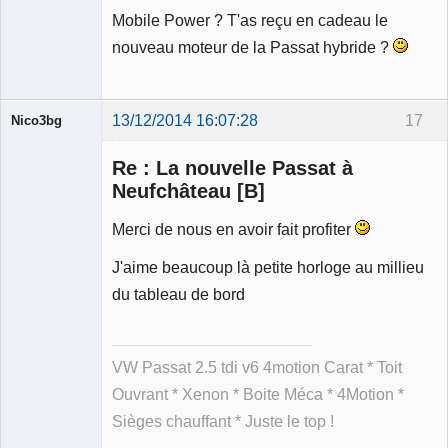
Mobile Power ? T'as reçu en cadeau le
nouveau moteur de la Passat hybride ?
13/12/2014 16:07:28
17
Nico3bg
Re : La nouvelle Passat à
Neufchâteau [B]
Merci de nous en avoir fait profiter
Membre
Déconnecté
J'aime beaucoup là petite horloge au millieu
du tableau de bord
VW Passat 2.5 tdi v6 4motion Carat * Toit
Ouvrant * Xenon * Boite Méca * 4Motion *
Sièges chauffant * Juste le top !