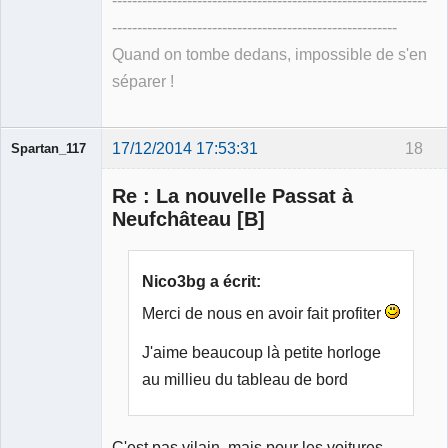
---------------------------------------------------------------
---------------------------------------------------------
Quand on tombe dedans, impossible de s'en
séparer !
17/12/2014 17:53:31
18
Spartan_117
Re : La nouvelle Passat à
Neufchâteau [B]
Membre
Nico3bg a écrit:
Déconnecté
Merci de nous en avoir fait profiter
J'aime beaucoup là petite horloge
au millieu du tableau de bord
C'est pas vilain, mais pour les voitures