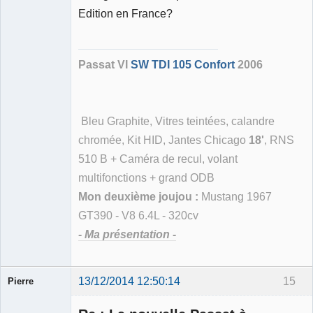
Membre
Edition en France?
Déconnecté
Passat VI
SW TDI 105 Confort
2006
Bleu Graphite, Vitres teintées, calandre
chromée, Kit HID, Jantes Chicago
18'
, RNS
510 B + Caméra de recul, volant
multifonctions + grand ODB
Mon deuxième joujou :
Mustang 1967
GT390 - V8 6.4L - 320cv
- Ma présentation -
13/12/2014 12:50:14
15
Pierre
Modérateur
Déconnecté