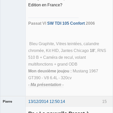
Membre
Edition en France?
Déconnecté
Passat VI
SW TDI 105 Confort
2006
Bleu Graphite, Vitres teintées, calandre
chromée, Kit HID, Jantes Chicago
18'
, RNS
510 B + Caméra de recul, volant
multifonctions + grand ODB
Mon deuxième joujou :
Mustang 1967
GT390 - V8 6.4L - 320cv
- Ma présentation -
13/12/2014 12:50:14
15
Pierre
Modérateur
Déconnecté