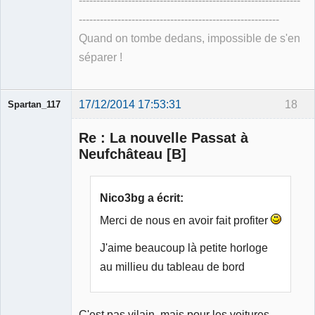
---------------------------------------------------------------
---------------------------------------------------------
Quand on tombe dedans, impossible de s'en
séparer !
17/12/2014 17:53:31
18
Spartan_117
Re : La nouvelle Passat à
Neufchâteau [B]
Membre
Nico3bg a écrit:
Déconnecté
Merci de nous en avoir fait profiter
J'aime beaucoup là petite horloge
au millieu du tableau de bord
C'est pas vilain, mais pour les voitures