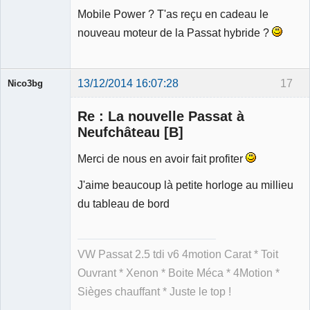
Mobile Power ? T'as reçu en cadeau le
nouveau moteur de la Passat hybride ?
13/12/2014 16:07:28
17
Nico3bg
Re : La nouvelle Passat à
Neufchâteau [B]
Merci de nous en avoir fait profiter
Membre
Déconnecté
J'aime beaucoup là petite horloge au millieu
du tableau de bord
VW Passat 2.5 tdi v6 4motion Carat * Toit
Ouvrant * Xenon * Boite Méca * 4Motion *
Sièges chauffant * Juste le top !