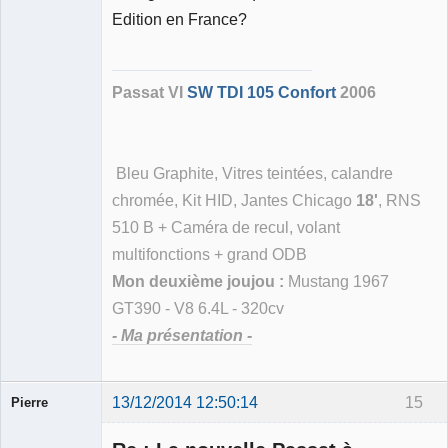
Membre
Edition en France?
Déconnecté
Passat VI
SW TDI 105 Confort
2006
Bleu Graphite, Vitres teintées, calandre
chromée, Kit HID, Jantes Chicago
18'
, RNS
510 B + Caméra de recul, volant
multifonctions + grand ODB
Mon deuxième joujou :
Mustang 1967
GT390 - V8 6.4L - 320cv
- Ma présentation -
13/12/2014 12:50:14
15
Pierre
Modérateur
Déconnecté