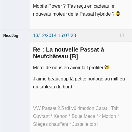
Mobile Power ? T'as reçu en cadeau le
nouveau moteur de la Passat hybride ?
13/12/2014 16:07:28
17
Nico3bg
Re : La nouvelle Passat à
Neufchâteau [B]
Merci de nous en avoir fait profiter
Membre
Déconnecté
J'aime beaucoup là petite horloge au millieu
du tableau de bord
VW Passat 2.5 tdi v6 4motion Carat * Toit
Ouvrant * Xenon * Boite Méca * 4Motion *
Sièges chauffant * Juste le top !