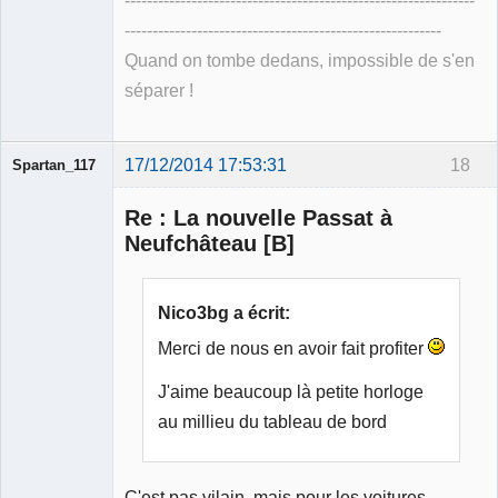
---------------------------------------------------------------
---------------------------------------------------------
Quand on tombe dedans, impossible de s'en
séparer !
17/12/2014 17:53:31
18
Spartan_117
Re : La nouvelle Passat à
Neufchâteau [B]
Membre
Nico3bg a écrit:
Déconnecté
Merci de nous en avoir fait profiter
J'aime beaucoup là petite horloge
au millieu du tableau de bord
C'est pas vilain, mais pour les voitures