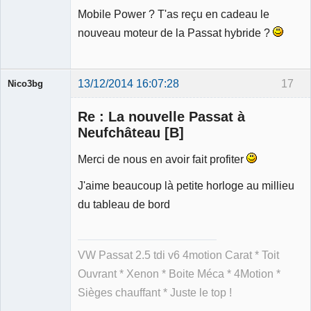
Mobile Power ? T'as reçu en cadeau le
nouveau moteur de la Passat hybride ?
13/12/2014 16:07:28
17
Nico3bg
Re : La nouvelle Passat à
Neufchâteau [B]
Merci de nous en avoir fait profiter
Membre
Déconnecté
J'aime beaucoup là petite horloge au millieu
du tableau de bord
VW Passat 2.5 tdi v6 4motion Carat * Toit
Ouvrant * Xenon * Boite Méca * 4Motion *
Sièges chauffant * Juste le top !