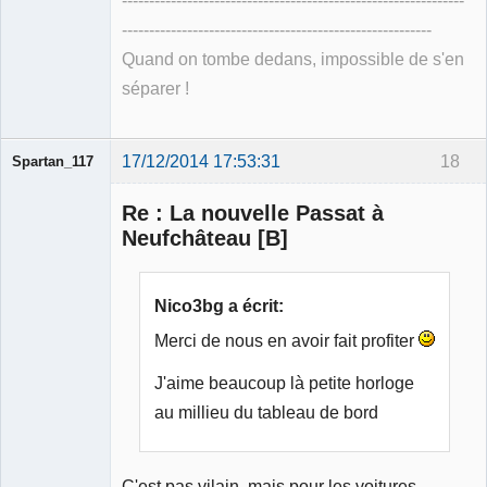
---------------------------------------------------------------
---------------------------------------------------------
Quand on tombe dedans, impossible de s'en
séparer !
17/12/2014 17:53:31
18
Spartan_117
Re : La nouvelle Passat à
Neufchâteau [B]
Membre
Nico3bg a écrit:
Déconnecté
Merci de nous en avoir fait profiter
J'aime beaucoup là petite horloge
au millieu du tableau de bord
C'est pas vilain, mais pour les voitures