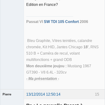
Membre
Edition en France?
Déconnecté
Passat VI
SW TDI 105 Confort
2006
Bleu Graphite, Vitres teintées, calandre
chromée, Kit HID, Jantes Chicago
18'
, RNS
510 B + Caméra de recul, volant
multifonctions + grand ODB
Mon deuxième joujou :
Mustang 1967
GT390 - V8 6.4L - 320cv
- Ma présentation -
13/12/2014 12:50:14
15
Pierre
Modérateur
Déconnecté