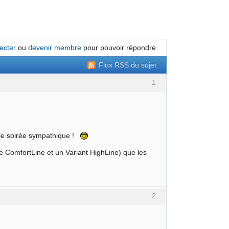
ecter
ou
devenir membre
pour pouvoir répondre
Flux RSS du sujet
1
elle soirée sympathique !
e ComfortLine et un Variant HighLine) que les
2