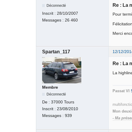
Re : La 
Déconnecté
Inscrit :
28/10/2007
Pour termi
Messages :
26 460
Félicitati
Merci enco
Spartan_117
12/12/201
Re : La 
La highlin
Membre
Passat VI
Déconnecté
Bleu Grap
De :
37000 Tours
multifonct
Inscrit :
23/08/2010
Mon deuxi
Messages :
939
- Ma prése