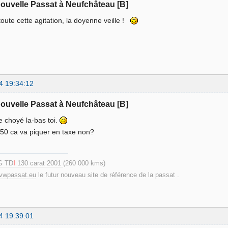
nouvelle Passat à Neufchâteau [B]
toute cette agitation, la doyenne veille !
4 19:34:12
nouvelle Passat à Neufchâteau [B]
re choyé la-bas toi.
 150 ca va piquer en taxe non?
G TD
I
130 carat 2001
(260 000 kms)
.vwpassat.eu
le futur nouveau site de référence de la passat .
4 19:39:01