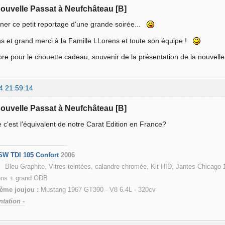
nouvelle Passat à Neufchâteau [B]
ner ce petit reportage d'une grande soirée...
ons et grand merci à la Famille LLorens et toute son équipe !
re pour le chouette cadeau, souvenir de la présentation de la nouvel
4 21:59:14
nouvelle Passat à Neufchâteau [B]
e c'est l'équivalent de notre Carat Edition en France?
SW TDI 105 Confort
2006
hite, Vitres teintées, calandre chromée, Kit HID, Jantes Chicago
ions + grand ODB
ème joujou :
Mustang 1967 GT390 - V8 6.4L - 320cv
ntation -