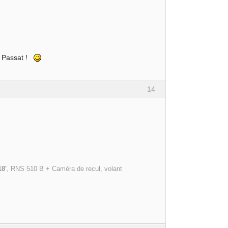
le Passat !
14
18'
, RNS 510 B + Caméra de recul, volant