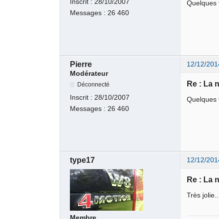
Inscrit :
28/10/2007
Quelques v
Messages :
26 460
Pierre
12/12/201
Modérateur
Re : La 
Déconnecté
Inscrit :
28/10/2007
Quelques v
Messages :
26 460
type17
12/12/201
Re : La 
Très jolie
Membre