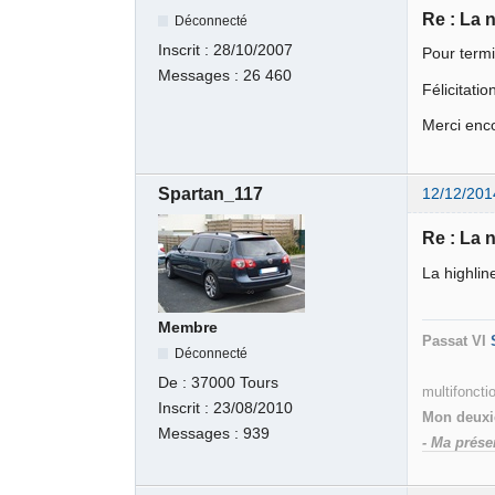
Re : La 
Déconnecté
Inscrit :
28/10/2007
Pour termi
Messages :
26 460
Félicitati
Merci enco
Spartan_117
12/12/201
Re : La 
La highlin
Membre
Passat VI
Déconnecté
Bleu Grap
De :
37000 Tours
multifonct
Inscrit :
23/08/2010
Mon deuxi
Messages :
939
- Ma prése