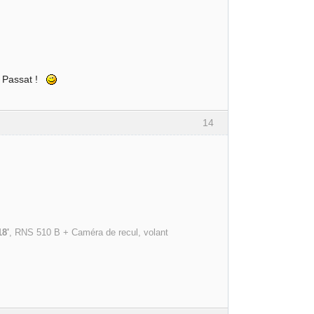
le Passat !
14
18'
, RNS 510 B + Caméra de recul, volant