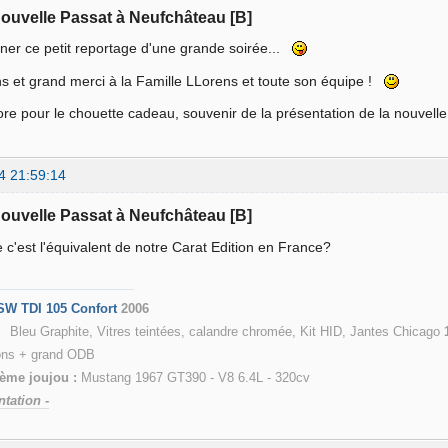
nouvelle Passat à Neufchâteau [B]
ner ce petit reportage d'une grande soirée...
ons et grand merci à la Famille LLorens et toute son équipe !
re pour le chouette cadeau, souvenir de la présentation de la nouvel
4 21:59:14
nouvelle Passat à Neufchâteau [B]
e c'est l'équivalent de notre Carat Edition en France?
SW TDI 105 Confort
2006
hite, Vitres teintées, calandre chromée, Kit HID, Jantes Chicago
ions + grand ODB
ème joujou :
Mustang 1967 GT390 - V8 6.4L - 320cv
ntation -