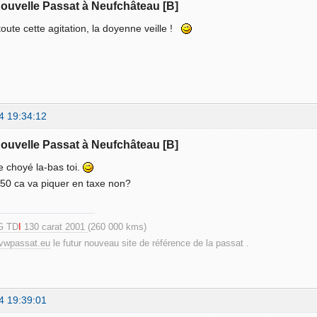
nouvelle Passat à Neufchâteau [B]
toute cette agitation, la doyenne veille !
4 19:34:12
nouvelle Passat à Neufchâteau [B]
re choyé la-bas toi.
 150 ca va piquer en taxe non?
G TD
I
130 carat 2001
(260 000 kms)
.vwpassat.eu
le futur nouveau site de référence de la passat .
4 19:39:01