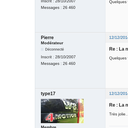
Inscrit :
28/10/2007
Quelques v
Messages :
26 460
Pierre
12/12/201
Modérateur
Re : La 
Déconnecté
Inscrit :
28/10/2007
Quelques v
Messages :
26 460
type17
12/12/201
Re : La 
Très jolie
Membre