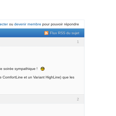
ecter
ou
devenir membre
pour pouvoir répondre
Flux RSS du sujet
1
elle soirée sympathique !
e ComfortLine et un Variant HighLine) que les
2