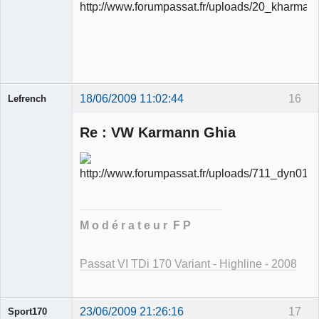
Ancien
modérateur
Déconnecté
18/06/2009 11:02:44
16
Lefrench
Re : VW Karmann Ghia
Ancien
modérateur
Déconnecté
M o d é r a t e u r F P
Passat VI TDi 170 Variant - Highline - 2008
23/06/2009 21:26:16
17
Sport170