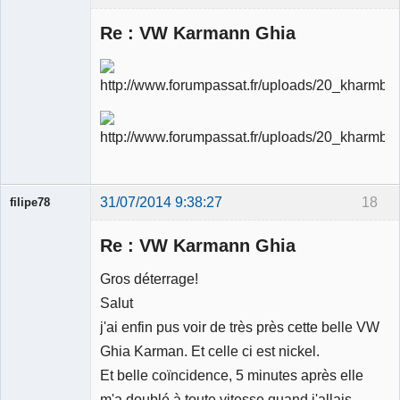
Re : VW Karmann Ghia
Ancien
modérateur
Déconnecté
31/07/2014 9:38:27
18
filipe78
Re : VW Karmann Ghia
Gros déterrage!
Salut
Membre
j'ai enfin pus voir de très près cette belle VW
Déconnecté
Ghia Karman. Et celle ci est nickel.
Et belle coïncidence, 5 minutes après elle
m'a doublé à toute vitesse quand j'allais