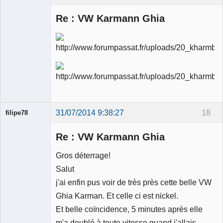
Re : VW Karmann Ghia
Ancien
modérateur
Déconnecté
31/07/2014 9:38:27
18
filipe78
Re : VW Karmann Ghia
Gros déterrage!
Salut
Membre
j'ai enfin pus voir de très près cette belle VW
Déconnecté
Ghia Karman. Et celle ci est nickel.
Et belle coïncidence, 5 minutes après elle
m'a doublé à toute vitesse quand j'allais