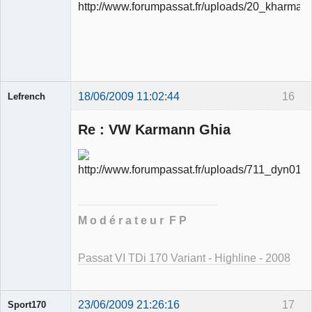
Ancien
modérateur
Déconnecté
18/06/2009 11:02:44
16
Lefrench
Re : VW Karmann Ghia
Ancien
modérateur
Déconnecté
M o d é r a t e u r F P
Passat VI TDi 170 Variant - Highline - 2008
23/06/2009 21:26:16
17
Sport170