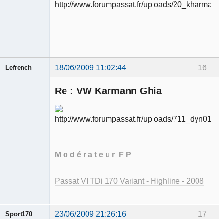
Ancien
modérateur
Déconnecté
18/06/2009 11:02:44
16
Lefrench
Re : VW Karmann Ghia
Ancien
modérateur
Déconnecté
M o d é r a t e u r F P
Passat VI TDi 170 Variant - Highline - 2008
23/06/2009 21:26:16
17
Sport170