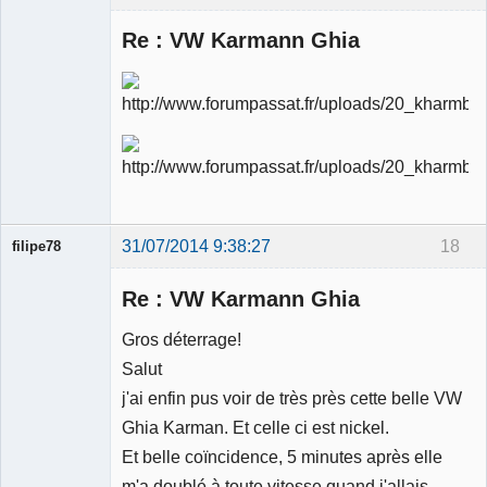
Re : VW Karmann Ghia
Ancien
modérateur
Déconnecté
31/07/2014 9:38:27
18
filipe78
Re : VW Karmann Ghia
Gros déterrage!
Salut
Membre
j'ai enfin pus voir de très près cette belle VW
Déconnecté
Ghia Karman. Et celle ci est nickel.
Et belle coïncidence, 5 minutes après elle
m'a doublé à toute vitesse quand j'allais