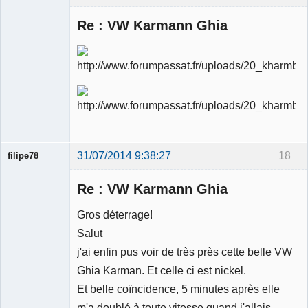
Re : VW Karmann Ghia
Ancien
modérateur
Déconnecté
31/07/2014 9:38:27
18
filipe78
Re : VW Karmann Ghia
Gros déterrage!
Salut
Membre
j'ai enfin pus voir de très près cette belle VW
Déconnecté
Ghia Karman. Et celle ci est nickel.
Et belle coïncidence, 5 minutes après elle
m'a doublé à toute vitesse quand j'allais