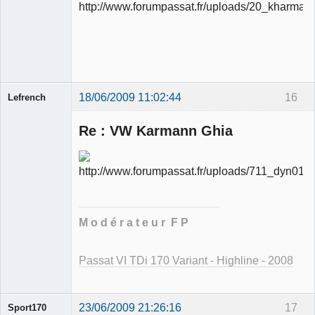
Ancien
modérateur
Déconnecté
18/06/2009 11:02:44
16
Lefrench
Re : VW Karmann Ghia
Ancien
modérateur
Déconnecté
M o d é r a t e u r F P
Passat VI TDi 170 Variant - Highline - 2008
23/06/2009 21:26:16
17
Sport170