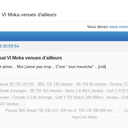
 VI Moka venues d'ailleurs
Vous devez
vous conn
8 20:59:54
sat VI Moka venues d'ailleurs
t aimer... Moi j'aime pas trop... C'est " tout meutche" ...[roll]
ssat 3B TDI 110 HS - 3BG TDI 130 Vendue - 35i TDI 90 vendue - Oct
Break échangée - 3B TDI 110 Vendue - Vento 1.8 90ch Vendue - Gol
ndue - Corrado 2.0 8s échangé - Golf 3 TDI Match 249 000km Vendue - Golf
SDI Vendue - - -
at 3BG Break TDI 130 213 000 km & TDI 130 294 000 km - - Cox 
 - - Vag-Com dispo - - -