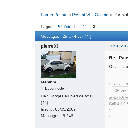
»
Passat
Forum Passat
»
Passat VI » Galerie
Pages
Précédent
1
2
Messages [ 26 à 44 sur 44 ]
pierre33
30/06/200
Re : Pas
Oula... fau
Membre
*
- - - Pa
Déconnecté
- 3B Vr5 
De :
Donges au pied de total
swap RA Ve
(44)
Golf 4 1.9 
Inscrit :
05/05/2007
* - Pass
Messages :
9 246
* -