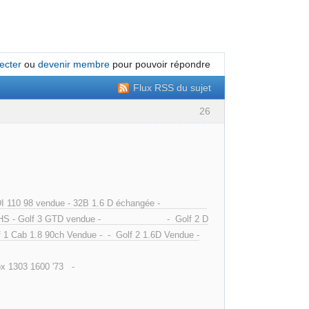
ecter
ou
devenir membre
pour pouvoir répondre
Flux RSS du sujet
26
avia TDI 110 98 vendue - 32B 1.6 D échangée -
f 2 GTD HS - Golf 3 GTD vendue - - Golf 2 D
 1 Cab 1.8 90ch Vendue - - Golf 2 1.6D Vendue -
1303 1600 '73 -