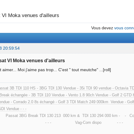
 VI Moka venues d'ailleurs
Vous devez
vous conn
8 20:59:54
sat VI Moka venues d'ailleurs
t aimer... Moi j'aime pas trop... C'est " tout meutche" ...[roll]
ssat 3B TDI 110 HS - 3BG TDI 130 Vendue - 35i TDI 90 vendue - Oct
Break échangée - 3B TDI 110 Vendue - Vento 1.8 90ch Vendue - Gol
ndue - Corrado 2.0 8s échangé - Golf 3 TDI Match 249 000km Vendue - Golf
SDI Vendue - - -
at 3BG Break TDI 130 213 000 km & TDI 130 294 000 km - - Cox 
 - - Vag-Com dispo - - -