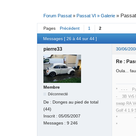
»
Passat
Forum Passat
»
Passat VI » Galerie
Pages
Précédent
1
2
Messages [ 26 à 44 sur 44 ]
pierre33
30/06/200
Re : Pas
Oula... fau
Membre
*
- - - Pa
Déconnecté
- 3B Vr5 
De :
Donges au pied de total
swap RA Ve
(44)
Golf 4 1.9 
Inscrit :
05/05/2007
* - Pass
Messages :
9 246
* -