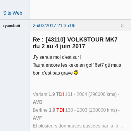
Site Web
26/03/2017 21:35:06
3
ryaneboii
Membre
Re : [43110] VOLKSTOUR MK7
Déconnecté
du 2 au 4 juin 2017
J'y serais moi c'est sur !
Taura encore les keke en golf 6et7 gti mais
bon c'est pas grave
Variant
1.9 TD
I
101 - 2004 (290000 kms) -
AVB
Berline
1.9
TDI
130 - 2003 (200000 kms) -
AVF
Et plusieurs donneuses passées par la :p ...