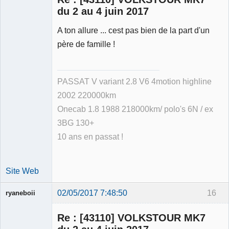
du 2 au 4 juin 2017
A ton allure ... cest pas bien de la part d'un
Membre
père de famille !
Déconnecté
PASSAT V variant 2.8 V6 4motion highline
2002 220000km
Onecab 1.8 1988 218000km/ polo's 6N / ex
3BG 130+
10 ans en passat !
Site Web
02/05/2017 7:48:50
16
ryaneboii
Membre
Re : [43110] VOLKSTOUR MK7
Déconnecté