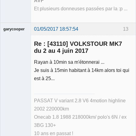
AVF
Et plusieurs donneuses passées par la :p ...
01/05/2017 18:57:54
13
garycooper
Re : [43110] VOLKSTOUR MK7
du 2 au 4 juin 2017
Rayan à 10min sa m'étonnerai ...
Membre
Je suis à 15min habitant à 14km alors toi qui
Déconnecté
est à 25...
PASSAT V variant 2.8 V6 4motion highline
2002 220000km
Onecab 1.8 1988 218000km/ polo's 6N / ex
3BG 130+
10 ans en passat !