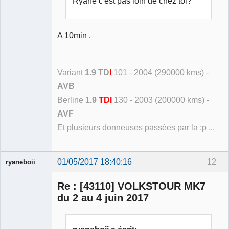
Ryane c'est pas loin de chez toi?
A 10min .
Variant
1.9 TD
I
101 - 2004 (290000 kms) -
AVB
Berline
1.9
TDI
130 - 2003 (200000 kms) -
AVF
Et plusieurs donneuses passées par la :p ...
01/05/2017 18:40:16
12
ryaneboii
Membre
Re : [43110] VOLKSTOUR MK7
Déconnecté
du 2 au 4 juin 2017