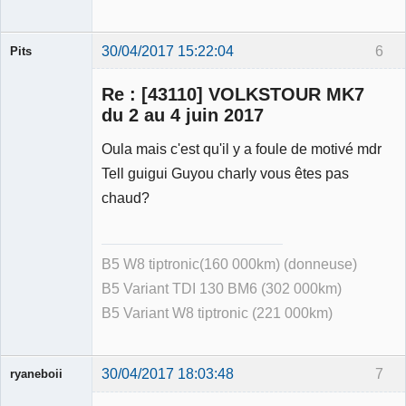
30/04/2017 15:22:04
6
Pits
Membre
Re : [43110] VOLKSTOUR MK7
Déconnecté
du 2 au 4 juin 2017
Oula mais c'est qu'il y a foule de motivé mdr
Tell guigui Guyou charly vous êtes pas
chaud?
B5 W8 tiptronic(160 000km) (donneuse)
B5 Variant TDI 130 BM6 (302 000km)
B5 Variant W8 tiptronic (221 000km)
30/04/2017 18:03:48
7
ryaneboii
Membre