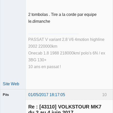
2 tombolas . Tire a la corde par equipe
le.dimanche
PASSAT V variant 2.8 V6 4motion highline
2002 220000km
Onecab 1.8 1988 218000km/ polo's 6N / ex
3BG 130+
10 ans en passat !
Site Web
01/05/2017 18:17:05
10
Pits
Membre
Re : [43110] VOLKSTOUR MK7
Déconnecté
du 2 au 4 juin 2017