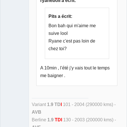
ryaneboii a écrit:
Pits a écrit:
Bon bah qui m'aime me
suive lool
Ryane c'est pas loin de
chez toi?
A 10min , l'été j'y vais tout le temps
me baigner .
Variant
1.9 TD
I
101 - 2004 (290000 kms) -
AVB
Berline
1.9
TDI
130 - 2003 (200000 kms) -