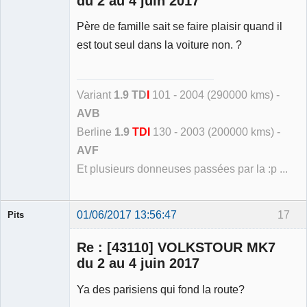
du 2 au 4 juin 2017
Père de famille sait se faire plaisir quand il
est tout seul dans la voiture non. ?
Variant
1.9 TD
I
101 - 2004 (290000 kms) -
AVB
Berline
1.9
TDI
130 - 2003 (200000 kms) -
AVF
Et plusieurs donneuses passées par la :p ...
01/06/2017 13:56:47
17
Pits
Membre
Re : [43110] VOLKSTOUR MK7
Déconnecté
du 2 au 4 juin 2017
Ya des parisiens qui fond la route?