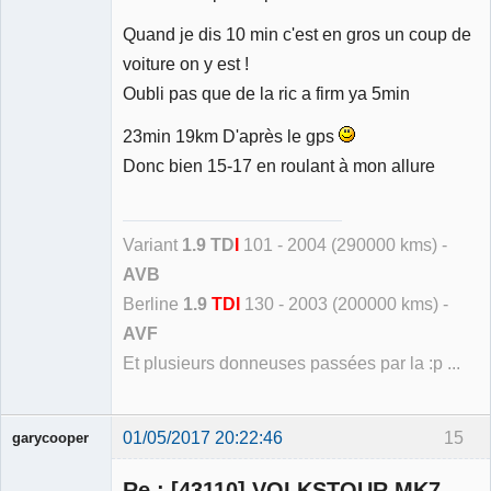
Quand je dis 10 min c'est en gros un coup de
voiture on y est !
Oubli pas que de la ric a firm ya 5min
23min 19km D'après le gps
Donc bien 15-17 en roulant à mon allure
Variant
1.9 TD
I
101 - 2004 (290000 kms) -
AVB
Berline
1.9
TDI
130 - 2003 (200000 kms) -
AVF
Et plusieurs donneuses passées par la :p ...
01/05/2017 20:22:46
15
garycooper
Re : [43110] VOLKSTOUR MK7