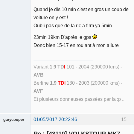
Quand je dis 10 min c'est en gros un coup de
voiture on y est !
Oubli pas que de la ric a firm ya 5min
23min 19km D'après le gps
Donc bien 15-17 en roulant à mon allure
Variant
1.9 TD
I
101 - 2004 (290000 kms) -
AVB
Berline
1.9
TDI
130 - 2003 (200000 kms) -
AVF
Et plusieurs donneuses passées par la :p ...
01/05/2017 20:22:46
15
garycooper
Re : [43110] VOLKSTOUR MK7