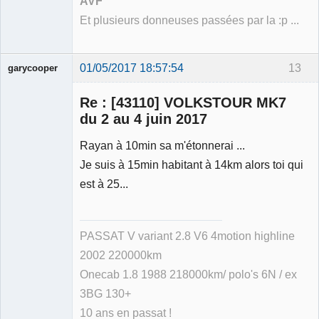
AVF
Et plusieurs donneuses passées par la :p ...
01/05/2017 18:57:54
13
garycooper
Re : [43110] VOLKSTOUR MK7
du 2 au 4 juin 2017
Rayan à 10min sa m'étonnerai ...
Membre
Je suis à 15min habitant à 14km alors toi qui
Déconnecté
est à 25...
PASSAT V variant 2.8 V6 4motion highline
2002 220000km
Onecab 1.8 1988 218000km/ polo's 6N / ex
3BG 130+
10 ans en passat !