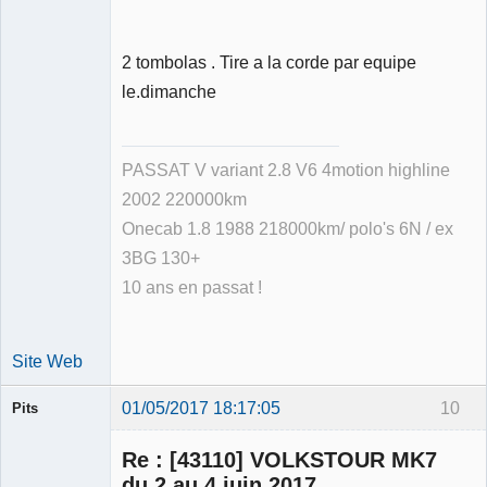
2 tombolas . Tire a la corde par equipe
le.dimanche
PASSAT V variant 2.8 V6 4motion highline
2002 220000km
Onecab 1.8 1988 218000km/ polo's 6N / ex
3BG 130+
10 ans en passat !
Site Web
01/05/2017 18:17:05
10
Pits
Membre
Re : [43110] VOLKSTOUR MK7
Déconnecté
du 2 au 4 juin 2017