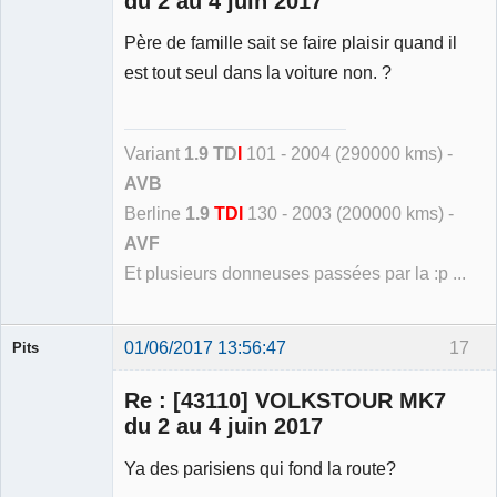
du 2 au 4 juin 2017
Père de famille sait se faire plaisir quand il
est tout seul dans la voiture non. ?
Variant
1.9 TD
I
101 - 2004 (290000 kms) -
AVB
Berline
1.9
TDI
130 - 2003 (200000 kms) -
AVF
Et plusieurs donneuses passées par la :p ...
01/06/2017 13:56:47
17
Pits
Membre
Re : [43110] VOLKSTOUR MK7
Déconnecté
du 2 au 4 juin 2017
Ya des parisiens qui fond la route?