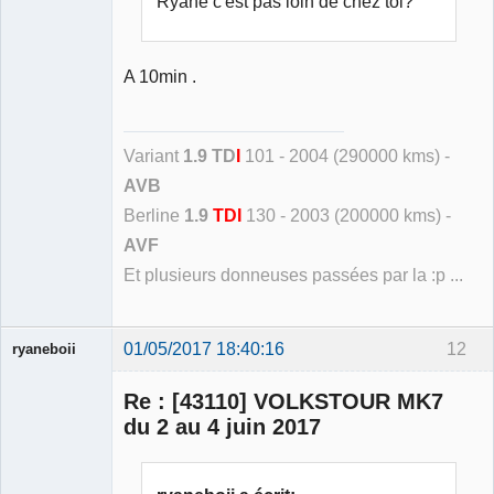
Ryane c'est pas loin de chez toi?
A 10min .
Variant
1.9 TD
I
101 - 2004 (290000 kms) -
AVB
Berline
1.9
TDI
130 - 2003 (200000 kms) -
AVF
Et plusieurs donneuses passées par la :p ...
01/05/2017 18:40:16
12
ryaneboii
Membre
Re : [43110] VOLKSTOUR MK7
Déconnecté
du 2 au 4 juin 2017