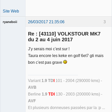
Site Web
26/03/2017 21:35:06
3
ryaneboii
Membre
Re : [43110] VOLKSTOUR MK7
Déconnecté
du 2 au 4 juin 2017
J'y serais moi c'est sur !
Taura encore les keke en golf 6et7 gti mais
bon c'est pas grave
Variant
1.9 TD
I
101 - 2004 (290000 kms) -
AVB
Berline
1.9
TDI
130 - 2003 (200000 kms) -
AVF
Et plusieurs donneuses passées par la :p ...