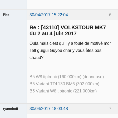
30/04/2017 15:22:04
6
Pits
Membre
Re : [43110] VOLKSTOUR MK7
Déconnecté
du 2 au 4 juin 2017
Oula mais c'est qu'il y a foule de motivé mdr
Tell guigui Guyou charly vous êtes pas
chaud?
B5 W8 tiptronic(160 000km) (donneuse)
B5 Variant TDI 130 BM6 (302 000km)
B5 Variant W8 tiptronic (221 000km)
30/04/2017 18:03:48
7
ryaneboii
Membre