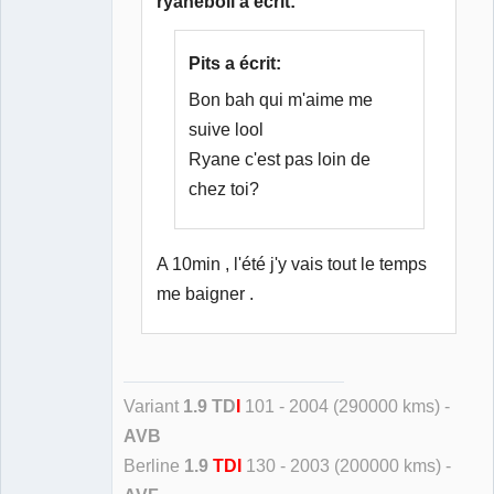
ryaneboii a écrit:
Pits a écrit:
Bon bah qui m'aime me
suive lool
Ryane c'est pas loin de
chez toi?
A 10min , l'été j'y vais tout le temps
me baigner .
Variant
1.9 TD
I
101 - 2004 (290000 kms) -
AVB
Berline
1.9
TDI
130 - 2003 (200000 kms) -