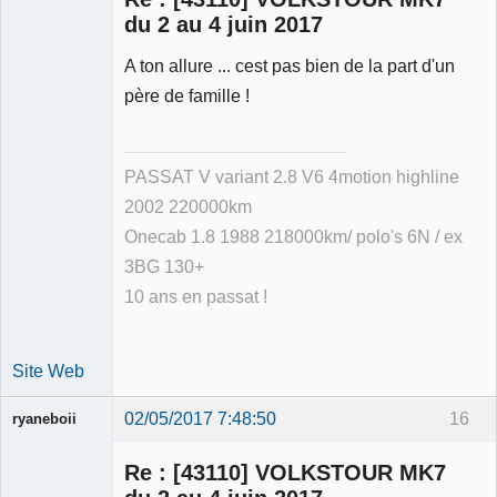
du 2 au 4 juin 2017
A ton allure ... cest pas bien de la part d'un
Membre
père de famille !
Déconnecté
PASSAT V variant 2.8 V6 4motion highline
2002 220000km
Onecab 1.8 1988 218000km/ polo's 6N / ex
3BG 130+
10 ans en passat !
Site Web
02/05/2017 7:48:50
16
ryaneboii
Membre
Re : [43110] VOLKSTOUR MK7
Déconnecté