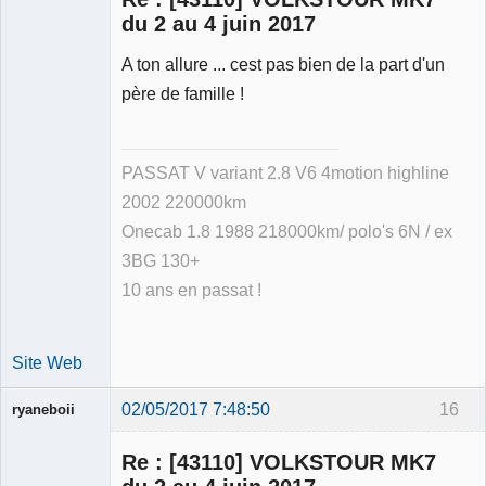
du 2 au 4 juin 2017
A ton allure ... cest pas bien de la part d'un
Membre
père de famille !
Déconnecté
PASSAT V variant 2.8 V6 4motion highline
2002 220000km
Onecab 1.8 1988 218000km/ polo's 6N / ex
3BG 130+
10 ans en passat !
Site Web
02/05/2017 7:48:50
16
ryaneboii
Membre
Re : [43110] VOLKSTOUR MK7
Déconnecté