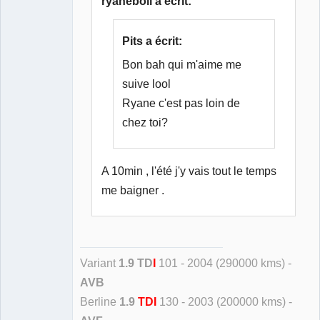
ryaneboii a écrit:
Pits a écrit:
Bon bah qui m'aime me
suive lool
Ryane c'est pas loin de
chez toi?
A 10min , l'été j'y vais tout le temps
me baigner .
Variant
1.9 TD
I
101 - 2004 (290000 kms) -
AVB
Berline
1.9
TDI
130 - 2003 (200000 kms) -