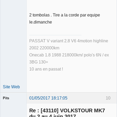
2 tombolas . Tire a la corde par equipe
le.dimanche
PASSAT V variant 2.8 V6 4motion highline
2002 220000km
Onecab 1.8 1988 218000km/ polo's 6N / ex
3BG 130+
10 ans en passat !
Site Web
01/05/2017 18:17:05
10
Pits
Membre
Re : [43110] VOLKSTOUR MK7
Déconnecté
du 2 au 4 juin 2017