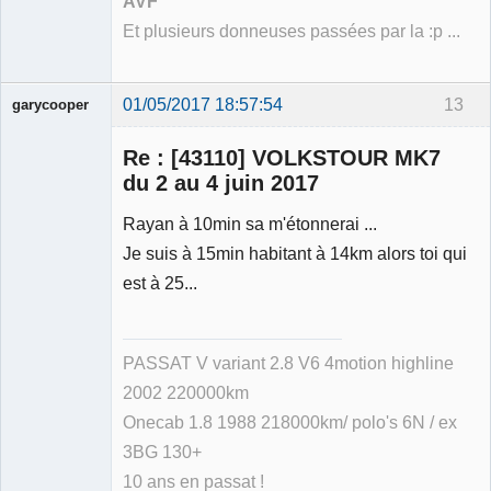
AVF
Et plusieurs donneuses passées par la :p ...
01/05/2017 18:57:54
13
garycooper
Re : [43110] VOLKSTOUR MK7
du 2 au 4 juin 2017
Rayan à 10min sa m'étonnerai ...
Membre
Je suis à 15min habitant à 14km alors toi qui
Déconnecté
est à 25...
PASSAT V variant 2.8 V6 4motion highline
2002 220000km
Onecab 1.8 1988 218000km/ polo's 6N / ex
3BG 130+
10 ans en passat !