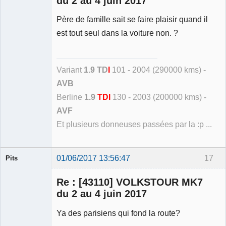
du 2 au 4 juin 2017
Père de famille sait se faire plaisir quand il
est tout seul dans la voiture non. ?
Variant
1.9 TD
I
101 - 2004 (290000 kms) -
AVB
Berline
1.9
TDI
130 - 2003 (200000 kms) -
AVF
Et plusieurs donneuses passées par la :p ...
01/06/2017 13:56:47
17
Pits
Membre
Re : [43110] VOLKSTOUR MK7
Déconnecté
du 2 au 4 juin 2017
Ya des parisiens qui fond la route?