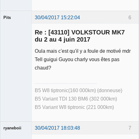
30/04/2017 15:22:04
6
Pits
Membre
Re : [43110] VOLKSTOUR MK7
Déconnecté
du 2 au 4 juin 2017
Oula mais c'est qu'il y a foule de motivé mdr
Tell guigui Guyou charly vous êtes pas
chaud?
B5 W8 tiptronic(160 000km) (donneuse)
B5 Variant TDI 130 BM6 (302 000km)
B5 Variant W8 tiptronic (221 000km)
30/04/2017 18:03:48
7
ryaneboii
Membre