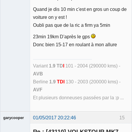
Quand je dis 10 min c'est en gros un coup de
voiture on y est !
Oubli pas que de la ric a firm ya 5min
23min 19km D'après le gps
Donc bien 15-17 en roulant à mon allure
Variant
1.9 TD
I
101 - 2004 (290000 kms) -
AVB
Berline
1.9
TDI
130 - 2003 (200000 kms) -
AVF
Et plusieurs donneuses passées par la :p ...
01/05/2017 20:22:46
15
garycooper
Re : [43110] VOLKSTOUR MK7