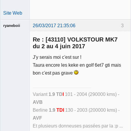
Site Web
26/03/2017 21:35:06
3
ryaneboii
Membre
Re : [43110] VOLKSTOUR MK7
Déconnecté
du 2 au 4 juin 2017
J'y serais moi c'est sur !
Taura encore les keke en golf 6et7 gti mais
bon c'est pas grave
Variant
1.9 TD
I
101 - 2004 (290000 kms) -
AVB
Berline
1.9
TDI
130 - 2003 (200000 kms) -
AVF
Et plusieurs donneuses passées par la :p ...