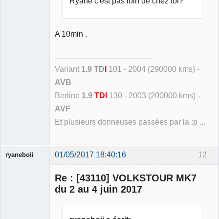
Ryane c'est pas loin de chez toi?
A 10min .
Variant
1.9 TD
I
101 - 2004 (290000 kms) -
AVB
Berline
1.9
TDI
130 - 2003 (200000 kms) -
AVF
Et plusieurs donneuses passées par la :p ...
01/05/2017 18:40:16
12
ryaneboii
Membre
Re : [43110] VOLKSTOUR MK7
Déconnecté
du 2 au 4 juin 2017