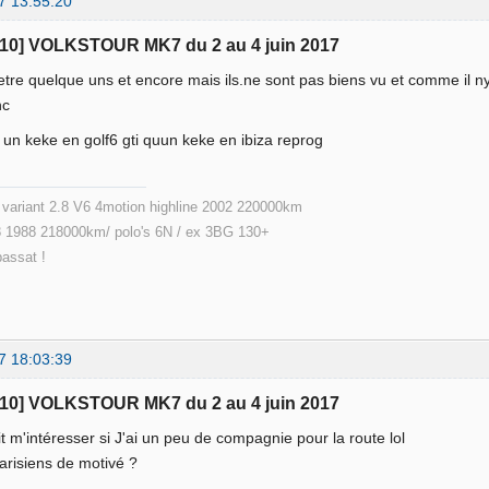
7 13:55:20
110] VOLKSTOUR MK7 du 2 au 4 juin 2017
tre quelque uns et encore mais ils.ne sont pas biens vu et comme il 
nc
 un keke en golf6 gti quun keke en ibiza reprog
ariant 2.8 V6 4motion highline 2002 220000km
 1988 218000km/ polo's 6N / ex 3BG 130+
passat !
7 18:03:39
110] VOLKSTOUR MK7 du 2 au 4 juin 2017
t m'intéresser si J'ai un peu de compagnie pour la route lol
parisiens de motivé ?