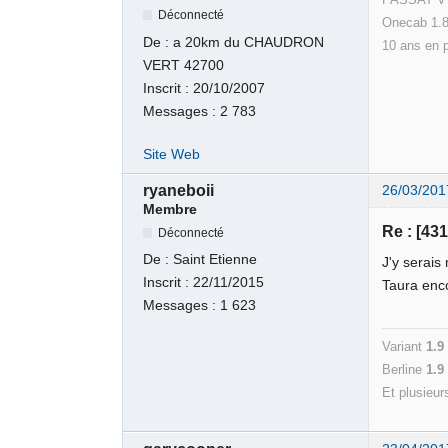
Déconnecté
Onecab 1.8
De :
a 20km du CHAUDRON
10 ans en 
VERT 42700
Inscrit :
20/10/2007
Messages :
2 783
Site Web
ryaneboii
26/03/201
Membre
Re : [43
Déconnecté
De :
Saint Etienne
J'y serais 
Inscrit :
22/11/2015
Taura enco
Messages :
1 623
Variant
1.9
Berline
1.
Et plusieur