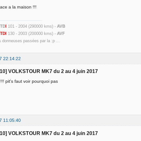
lace a la maison !!!
 TD
I
101 - 2004 (290000 kms) -
AVB
9
TDI
130 - 2003 (200000 kms) -
AVF
s donneuses passées par la :p ...
7 22:14:22
110] VOLKSTOUR MK7 du 2 au 4 juin 2017
!!!!! pit's faut voir pourquoi pas
7 11:05:40
110] VOLKSTOUR MK7 du 2 au 4 juin 2017