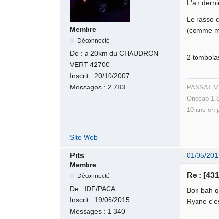
L'an derni
Le rasso 
Membre
(comme mo
Déconnecté
De :
a 20km du CHAUDRON
2 tombolas
VERT 42700
Inscrit :
20/10/2007
PASSAT V v
Messages :
2 783
Onecab 1.8
10 ans en 
Site Web
Pits
01/05/201
Membre
Re : [43
Déconnecté
De :
IDF/PACA
Bon bah q
Inscrit :
19/06/2015
Ryane c'es
Messages :
1 340