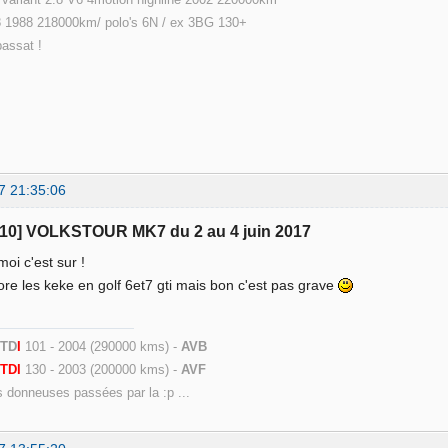
 1988 218000km/ polo's 6N / ex 3BG 130+
passat !
7 21:35:06
110] VOLKSTOUR MK7 du 2 au 4 juin 2017
moi c'est sur !
re les keke en golf 6et7 gti mais bon c'est pas grave
 TD
I
101 - 2004 (290000 kms) -
AVB
9
TDI
130 - 2003 (200000 kms) -
AVF
s donneuses passées par la :p ...