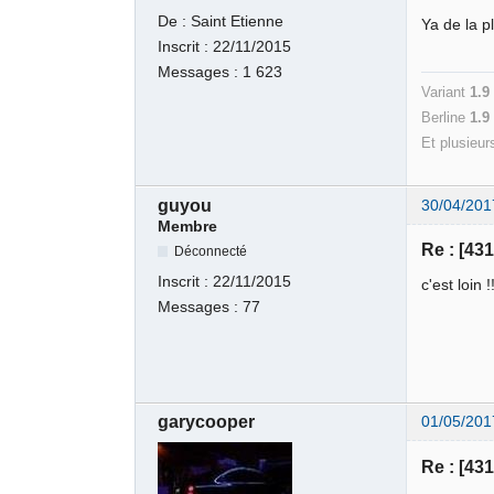
De :
Saint Etienne
Ya de la p
Inscrit :
22/11/2015
Messages :
1 623
Variant
1.9
Berline
1.
Et plusieur
guyou
30/04/201
Membre
Re : [43
Déconnecté
Inscrit :
22/11/2015
c'est loin 
Messages :
77
garycooper
01/05/201
Re : [43