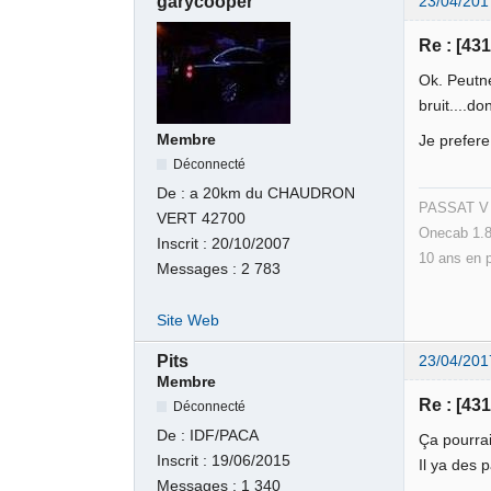
garycooper
23/04/201
Re : [43
Ok. Peutne
bruit....do
Membre
Je prefere
Déconnecté
De :
a 20km du CHAUDRON
PASSAT V v
VERT 42700
Onecab 1.8
Inscrit :
20/10/2007
10 ans en 
Messages :
2 783
Site Web
Pits
23/04/201
Membre
Re : [43
Déconnecté
De :
IDF/PACA
Ça pourrai
Inscrit :
19/06/2015
Il ya des 
Messages :
1 340