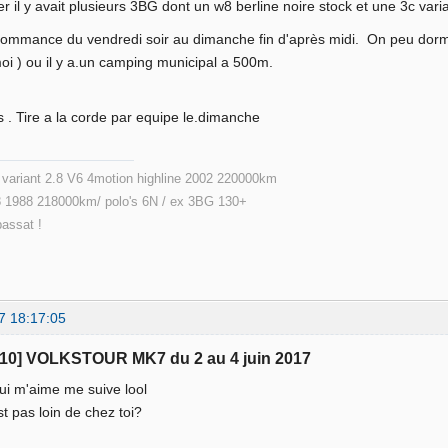
er il y avait plusieurs 3BG dont un w8 berline noire stock et une 3c var
commance du vendredi soir au dimanche fin d'après midi. On peu dormi
i ) ou il y a.un camping municipal a 500m.
 . Tire a la corde par equipe le.dimanche
ariant 2.8 V6 4motion highline 2002 220000km
 1988 218000km/ polo's 6N / ex 3BG 130+
passat !
7 18:17:05
110] VOLKSTOUR MK7 du 2 au 4 juin 2017
ui m'aime me suive lool
t pas loin de chez toi?