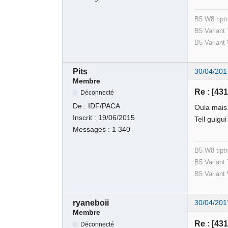
B5 W8 tipt
B5 Variant
B5 Variant
Pits
30/04/201
Membre
Re : [43
Déconnecté
De :
IDF/PACA
Oula mais 
Inscrit :
19/06/2015
Tell guigu
Messages :
1 340
B5 W8 tipt
B5 Variant
B5 Variant
ryaneboii
30/04/201
Membre
Re : [43
Déconnecté