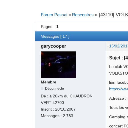
»
[43110] VOLK
Forum Passat
»
Rencontres
Pages
1
Messages [ 17 ]
garycooper
15/02/201
Sujet : 
Le club V
VOLKSTO
Membre
lien faceb
Déconnecté
https://w
De :
a 20km du CHAUDRON
Adresse : 
VERT 42700
Tous les v
Inscrit :
20/10/2007
Messages :
2 783
Camping s
concert P