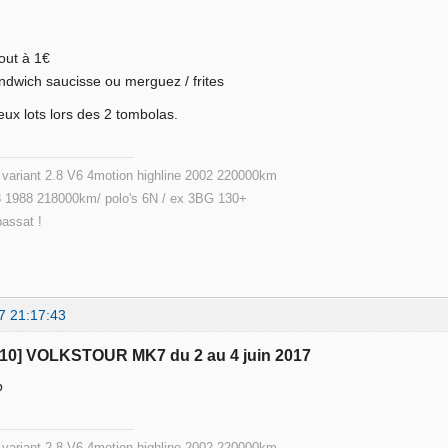
tout à 1€
ndwich saucisse ou merguez / frites
ux lots lors des 2 tombolas.
ariant 2.8 V6 4motion highline 2002 220000km
 1988 218000km/ polo's 6N / ex 3BG 130+
passat !
7 21:17:43
110] VOLKSTOUR MK7 du 2 au 4 juin 2017
p
ariant 2.8 V6 4motion highline 2002 220000km