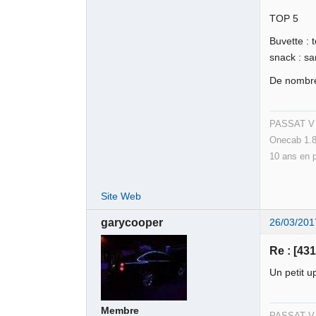
TOP 5
Buvette : 
snack : sa
De nombre
PASSAT V v
Onecab 1.8
10 ans en 
Site Web
garycooper
26/03/201
Re : [43
Un petit u
Membre
PASSAT V v