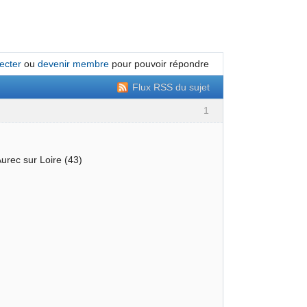
ecter
ou
devenir membre
pour pouvoir répondre
Flux RSS du sujet
1
urec sur Loire (43)
.