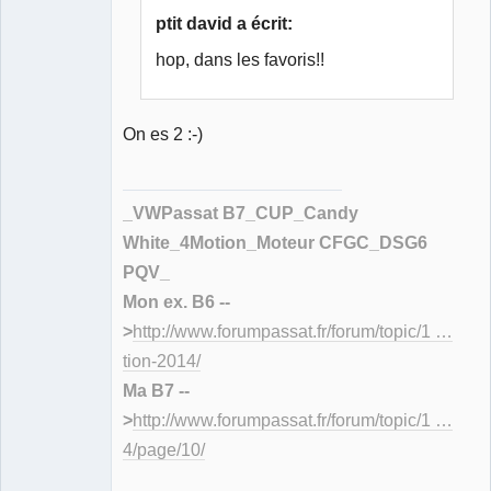
Déconnecté
ptit david a écrit:
hop, dans les favoris!!
On es 2 :-)
_VWPassat B7_CUP_Candy
White_4Motion_Moteur CFGC_DSG6
PQV_
Mon ex. B6 --
>
http://www.forumpassat.fr/forum/topic/1 …
tion-2014/
Ma B7 --
>
http://www.forumpassat.fr/forum/topic/1 …
4/page/10/