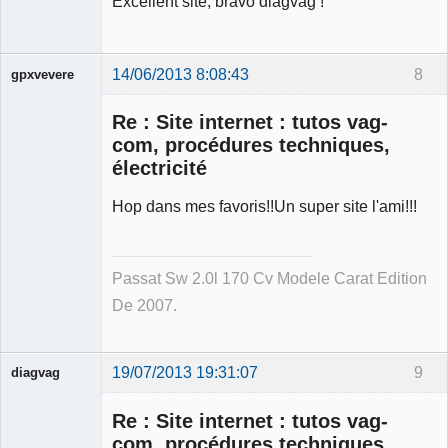
Excellent site, bravo diagvag !
14/06/2013 8:08:43
8
gpxvevere
Re : Site internet : tutos vag-
com, procédures techniques,
électricité
Hop dans mes favoris!!Un super site l'ami!!!
Membre
Déconnecté
Passat Sw 2.0l 170 Cv Modele Carat Edition
De 2007.
19/07/2013 19:31:07
9
diagvag
Membre
Re : Site internet : tutos vag-
Déconnecté
com, procédures techniques,