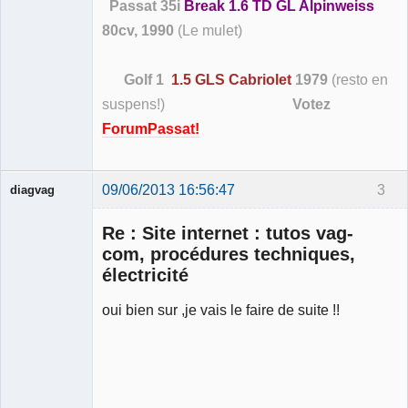
Passat 35i
Break 1.6 TD GL Alpinweiss
80cv, 1990
(Le mulet)
Golf 1
1.5 GLS Cabriolet
1979
(resto en
suspens!)
Votez
ForumPassat!
09/06/2013 16:56:47
3
diagvag
Membre
Re : Site internet : tutos vag-
Déconnecté
com, procédures techniques,
électricité
oui bien sur ,je vais le faire de suite !!