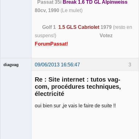
Passat 35i
Break 1.6 TD GL Alpinweiss
80cv, 1990
(Le mulet)
Golf 1
1.5 GLS Cabriolet
1979
(resto en
suspens!)
Votez
ForumPassat!
09/06/2013 16:56:47
3
diagvag
Membre
Re : Site internet : tutos vag-
Déconnecté
com, procédures techniques,
électricité
oui bien sur ,je vais le faire de suite !!