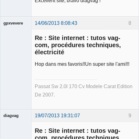
Excellent site, bravo diagvag !
14/06/2013 8:08:43
8
gpxvevere
Re : Site internet : tutos vag-
com, procédures techniques,
électricité
Hop dans mes favoris!!Un super site l'ami!!!
Membre
Déconnecté
Passat Sw 2.0l 170 Cv Modele Carat Edition
De 2007.
19/07/2013 19:31:07
9
diagvag
Membre
Re : Site internet : tutos vag-
Déconnecté
com, procédures techniques,