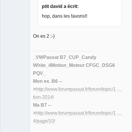
Déconnecté
ptit david a écrit:
hop, dans les favoris!!
On es 2 :-)
_VWPassat B7_CUP_Candy
White_4Motion_Moteur CFGC_DSG6
PQV_
Mon ex. B6 --
>
http://www.forumpassat.fr/forum/topic/1 …
tion-2014/
Ma B7 --
>
http://www.forumpassat.fr/forum/topic/1 …
4/page/10/