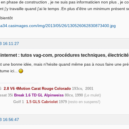
t en phase de construction , je ne suis pas informaticien non plus , je c
 j'y travaille quand j'ai le temps .En plus d'être un minimum présent 
 bientôt
3 16:11:27
e internet : tutos vag-com, procédures techniques, électricité
st une bonne idée, mais n'hésite quand même pas à nous faire une pré
tume ici...
G
2.8 V6 4Motion Carat Rouge Colorado
193cv, 2001
ssat 35i
Break 1.6 TD GL Alpinweiss
80cv, 1990
(Le
Golf 1
1.5 GLS Cabriolet
1979
(resto en suspen
3 16:56:47