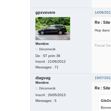
gpxvevere
14/06/201
Re : Sit
Hop dans m
Membre
Passat Sw 
Déconnecté
De :
ST prim 38
Inscrit :
21/06/2012
Messages :
71
diagvag
19/07/201
Membre
Re : Sit
Déconnecté
Inscrit :
26/05/2013
Messages :
5
GibOo
Bonne 