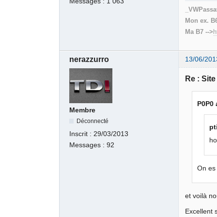
Messages :
1 063
_VWPassa
Mon ex. B6
Ma B7 -->
h
nerazzurro
13/06/201
Re : Sit
P0P0 a
Membre
Déconnecté
pt
Inscrit :
29/03/2013
ho
Messages :
92
On es 
et voilà 
Excellent 