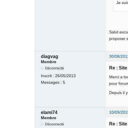
Je su
Salut excu
proposer 
diagvag
30/08/201
Membre
Re : Sit
Déconnecté
Inscrit :
26/05/2013
Merci a to
Messages :
5
pour foru
Depuis il
elami74
10/09/201
Membre
Re : Sit
Déconnecté