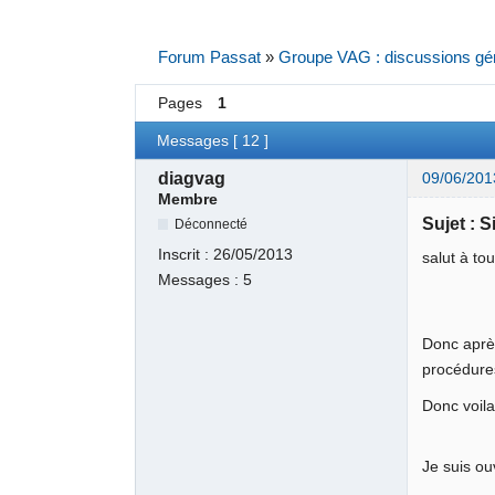
Forum Passat
»
Groupe VAG : discussions gé
Pages
1
Messages [ 12 ]
diagvag
09/06/201
Membre
Sujet : S
Déconnecté
Inscrit :
26/05/2013
salut à to
Messages :
5
Donc après
procédure
Donc voila
Je suis o