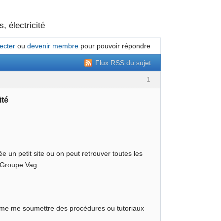
, électricité
ecter
ou
devenir membre
pour pouvoir répondre
Flux RSS du sujet
1
ité
ée un petit site ou on peut retrouver toutes les
u Groupe Vag
même me soumettre des procédures ou tutoriaux