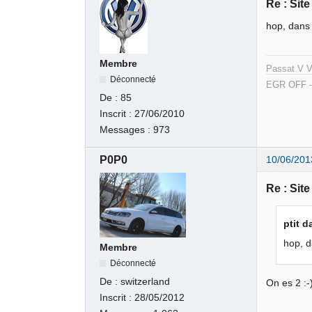
Re : Sit
hop, dans 
Membre
Passat V V
Déconnecté
EGR OFF -
De :
85
Inscrit :
27/06/2010
Messages :
973
P0P0
10/06/201
Re : Sit
ptit d
hop, d
Membre
Déconnecté
De :
switzerland
On es 2 :-
Inscrit :
28/05/2012