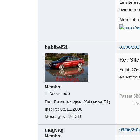
Le site es
évidemment
Merci et à
babibel51
09/06/201
Re : Sit
Salut! C'e
en est cou
Membre
Déconnecté
Passat 3B
De :
Dans la vigne. (Sézanne,51)
Pa
Inscrit :
08/11/2008
Messages :
26 316
diagvag
09/06/201
Membre