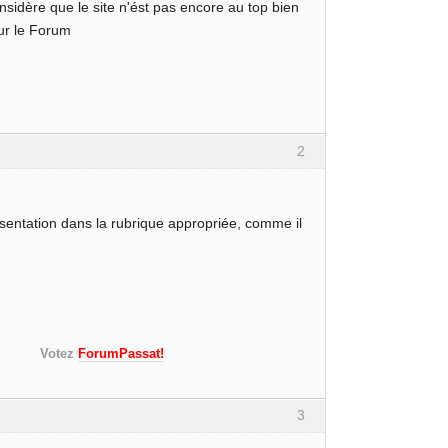
onsidère que le site n'ést pas encore au top bien
sur le Forum
2
sentation dans la rubrique appropriée, comme il
 mulet)
s!)
Votez
ForumPassat!
3