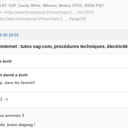
t B7_CUP_Candy White_4Motion_Moteur CFGC_DSG6 PQV_
 -->
http://www.forumpassat.fr/forum/topic/1 … tion-2014/
ttp://www.forumpassat.fr/forum/topic/1 … 4/page/10/
3 20:19:01
e internet : tutos vag-com, procédures techniques, électricité
 écrit:
it david a écrit:
p, dans les favoris!!
2 :-)
nous sommes 3
site, bravo diagvag !