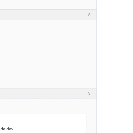
8
9
 de dev.