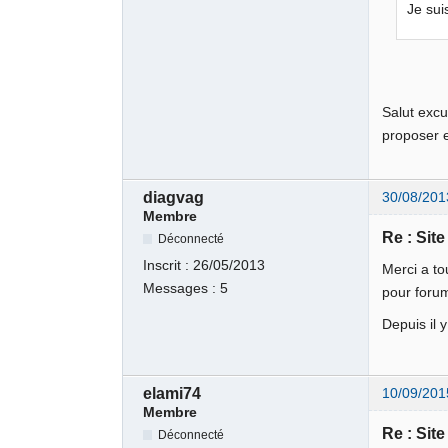
Je su
Salut excu
proposer 
diagvag
30/08/201
Membre
Re : Sit
Déconnecté
Inscrit :
26/05/2013
Merci a to
Messages :
5
pour foru
Depuis il
elami74
10/09/201
Membre
Re : Sit
Déconnecté