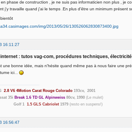
t en phase de construction , je ne suis pas informaticien non plus , je c
 j'y travaille quand j'ai le temps .En plus d'être un minimum présent 
 bientôt
3 16:11:27
e internet : tutos vag-com, procédures techniques, électricité
st une bonne idée, mais n'hésite quand même pas à nous faire une pré
tume ici...
G
2.8 V6 4Motion Carat Rouge Colorado
193cv, 2001
ssat 35i
Break 1.6 TD GL Alpinweiss
80cv, 1990
(Le
Golf 1
1.5 GLS Cabriolet
1979
(resto en suspen
3 16:56:47