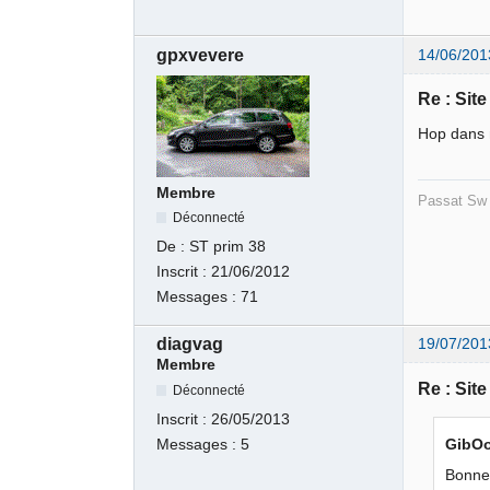
gpxvevere
14/06/201
Re : Sit
Hop dans m
Membre
Passat Sw 
Déconnecté
De :
ST prim 38
Inscrit :
21/06/2012
Messages :
71
diagvag
19/07/201
Membre
Re : Sit
Déconnecté
Inscrit :
26/05/2013
Messages :
5
GibOo
Bonne 