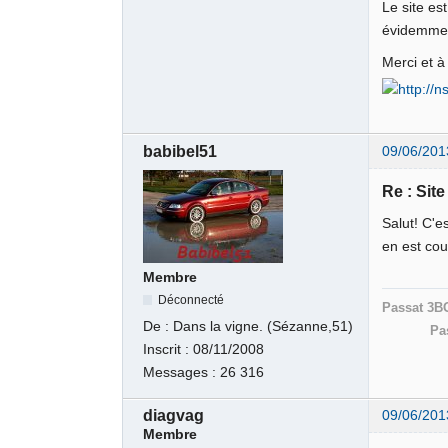
Le site es
évidemment
Merci et à
babibel51
09/06/201
Re : Sit
Salut! C'e
en est cou
Membre
Déconnecté
Passat 3B
De :
Dans la vigne. (Sézanne,51)
Pa
Inscrit :
08/11/2008
Messages :
26 316
diagvag
09/06/201
Membre