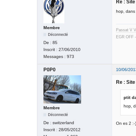
Re : Sit
hop, dans 
Membre
Passat V V
Déconnecté
EGR OFF -
De :
85
Inscrit :
27/06/2010
Messages :
973
P0P0
10/06/201
Re : Sit
ptit d
hop, d
Membre
Déconnecté
De :
switzerland
On es 2 :-
Inscrit :
28/05/2012