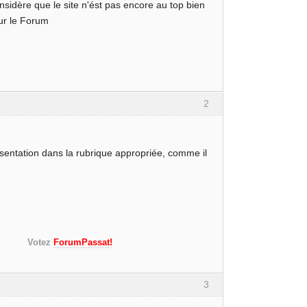
onsidère que le site n'ést pas encore au top bien
sur le Forum
2
sentation dans la rubrique appropriée, comme il
 mulet)
s!)
Votez
ForumPassat!
3