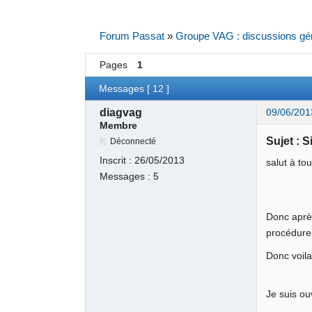
Forum Passat
»
Groupe VAG : discussions gé
Pages
1
Messages [ 12 ]
diagvag
09/06/201
Membre
Sujet : S
Déconnecté
Inscrit :
26/05/2013
salut à to
Messages :
5
Donc après
procédure
Donc voila
Je suis o