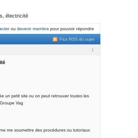
, électricité
ecter
ou
devenir membre
pour pouvoir répondre
Flux RSS du sujet
1
ité
ée un petit site ou on peut retrouver toutes les
u Groupe Vag
même me soumettre des procédures ou tutoriaux