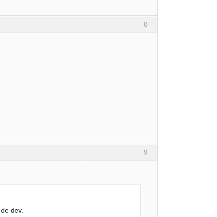
8
9
 de dev.