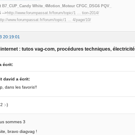
t B7_CUP_Candy White_4Motion_Moteur CFGC_DSG6 PQV_
 -->
http://www.forumpassat.fr/forum/topic/1 … tion-2014/
ttp://www.forumpassat.fr/forum/topic/1 … 4/page/10/
3 20:19:01
e internet : tutos vag-com, procédures techniques, électricité
 écrit:
it david a écrit:
p, dans les favoris!!
2 :-)
nous sommes 3
site, bravo diagvag !