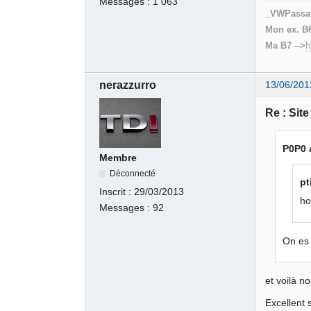
Messages :
1 063
_VWPassa
Mon ex. B6
Ma B7 -->
h
nerazzurro
13/06/201
Re : Sit
P0P0 a
Membre
Déconnecté
pt
Inscrit :
29/03/2013
ho
Messages :
92
On es 
et voilà 
Excellent 