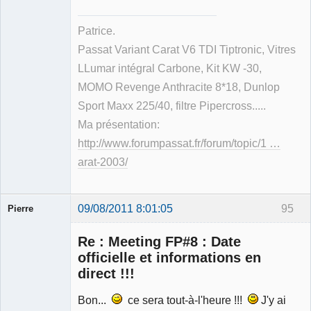
Patrice.
Passat Variant Carat V6 TDI Tiptronic, Vitres
LLumar intégral Carbone, Kit KW -30,
MOMO Revenge Anthracite 8*18, Dunlop
Sport Maxx 225/40, filtre Pipercross.....
Ma présentation:
http://www.forumpassat.fr/forum/topic/1 …
arat-2003/
09/08/2011 8:01:05
95
Pierre
Modérateur
Re : Meeting FP#8 : Date
Déconnecté
officielle et informations en
direct !!!
Bon...
ce sera tout-à-l'heure !!!
J'y ai