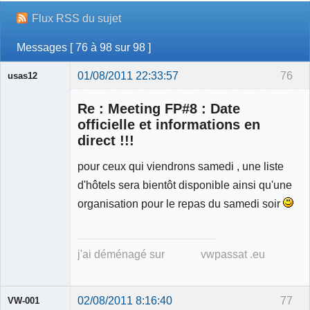
Flux RSS du sujet
Messages [ 76 à 98 sur 98 ]
01/08/2011 22:33:57
76
usas12
Re : Meeting FP#8 : Date
officielle et informations en
direct !!!
Membre
pour ceux qui viendrons samedi , une liste
Déconnecté
d'hôtels sera bientôt disponible ainsi qu'une
organisation pour le repas du samedi soir
j'ai déménagé sur vwpassat .eu
02/08/2011 8:16:40
77
VW-001