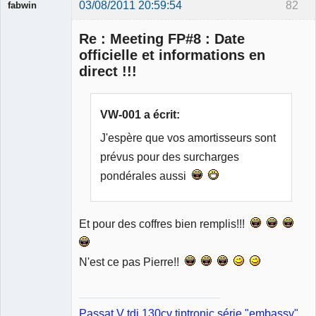
03/08/2011 20:59:54
82
fabwin
Re : Meeting FP#8 : Date
officielle et informations en
direct !!!
Membre
Déconnecté
VW-001 a écrit:
J'espère que vos amortisseurs sont
prévus pour des surcharges
pondérales aussi
Et pour des coffres bien remplis!!!
N'est ce pas Pierre!!
Passat V tdi 130cv tiptronic série "embassy"