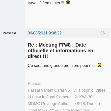
travaillé ferme hier !!!
09/08/2011 9:06:22
96
PatriceM
Re : Meeting FP#8 : Date
officielle et informations en
direct !!!
Membre
Ce sera une grande première pour moi.
Déconnecté
Patrice.
Passat Variant Carat V6 TDI Tiptronic, Vitres
LLumar intégral Carbone, Kit KW -30,
MOMO Revenge Anthracite 8*18, Dunlop
Sport Maxx 225/40, filtre Pipercross.....