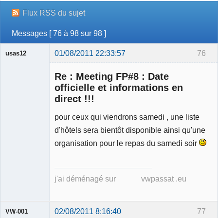
Flux RSS du sujet
Messages [ 76 à 98 sur 98 ]
01/08/2011 22:33:57
76
usas12
Re : Meeting FP#8 : Date
officielle et informations en
direct !!!
Membre
pour ceux qui viendrons samedi , une liste
Déconnecté
d'hôtels sera bientôt disponible ainsi qu'une
organisation pour le repas du samedi soir
j'ai déménagé sur vwpassat .eu
02/08/2011 8:16:40
77
VW-001