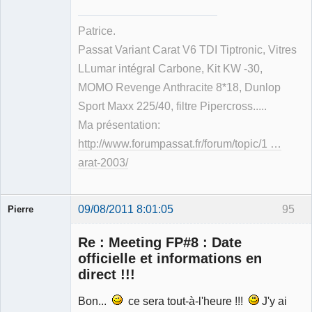
Patrice.
Passat Variant Carat V6 TDI Tiptronic, Vitres
LLumar intégral Carbone, Kit KW -30,
MOMO Revenge Anthracite 8*18, Dunlop
Sport Maxx 225/40, filtre Pipercross.....
Ma présentation:
http://www.forumpassat.fr/forum/topic/1 …
arat-2003/
09/08/2011 8:01:05
95
Pierre
Modérateur
Re : Meeting FP#8 : Date
Déconnecté
officielle et informations en
direct !!!
Bon...
ce sera tout-à-l'heure !!!
J'y ai