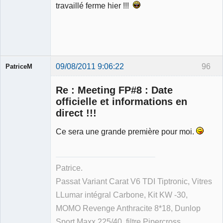
travaillé ferme hier !!!
09/08/2011 9:06:22
96
PatriceM
Re : Meeting FP#8 : Date
officielle et informations en
direct !!!
Membre
Ce sera une grande première pour moi.
Déconnecté
Patrice.
Passat Variant Carat V6 TDI Tiptronic, Vitres
LLumar intégral Carbone, Kit KW -30,
MOMO Revenge Anthracite 8*18, Dunlop
Sport Maxx 225/40, filtre Pipercross.....