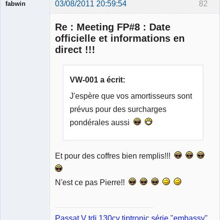
03/08/2011 20:59:54
82
fabwin
Re : Meeting FP#8 : Date
officielle et informations en
direct !!!
Membre
Déconnecté
VW-001 a écrit:
J'espère que vos amortisseurs sont
prévus pour des surcharges
pondérales aussi
Et pour des coffres bien remplis!!!
N'est ce pas Pierre!!
Passat V tdi 130cv tiptronic série "embassy"