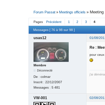
»
Meeting F
Forum Passat
»
Meetings officiels
Pages
Précédent
1
2
3
4
Messages [ 76 à 98 sur 98 ]
usas12
01/08/201
Re : Meet
pour ceux 
Membre
Déconnecté
j'ai dém
De :
colmar
Inscrit :
22/12/2007
Messages :
5 481
VW-001
02/08/201