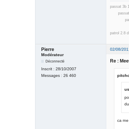
passat 3b
passat 32
passat 
cad
patrol 2.8 
Pierre
02/08/201
Modérateur
Re : Meet
Déconnecté
Inscrit :
28/10/2007
Messages :
26 460
pitcho
us
po
du
ca me