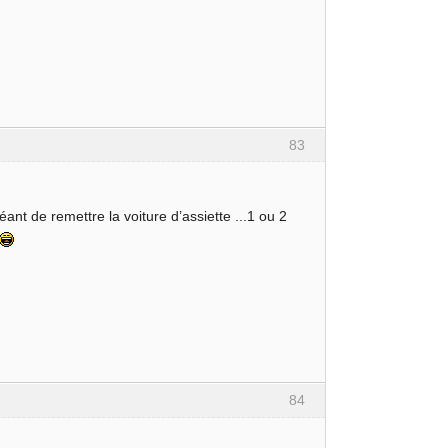
83
héant de remettre la voiture d’assiette ...1 ou 2
84