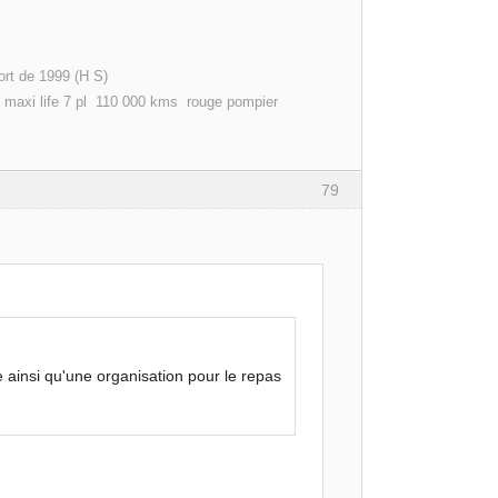
b 1.9l tdi 110 confort de 1999 (H S)
kms rouge pompier
79
e ainsi qu'une organisation pour le repas