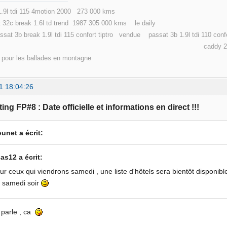
 1.9l tdi 115 4motion 2000 273 000 kms
c break 1.6l td trend 1987 305 000 kms le daily
3b break 1.9l tdi 115 confort tiptro vendue passat 3
dy 2 maxi life 7 pl 110 000 
d pour les ballades en montagne
1 18:04:26
ing FP#8 : Date officielle et informations en direct !!!
unet a écrit:
as12 a écrit:
ur ceux qui viendrons samedi , une liste d'hôtels sera bientôt disponibl
 samedi soir
 parle , ca