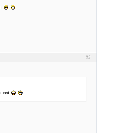
si
82
 aussi