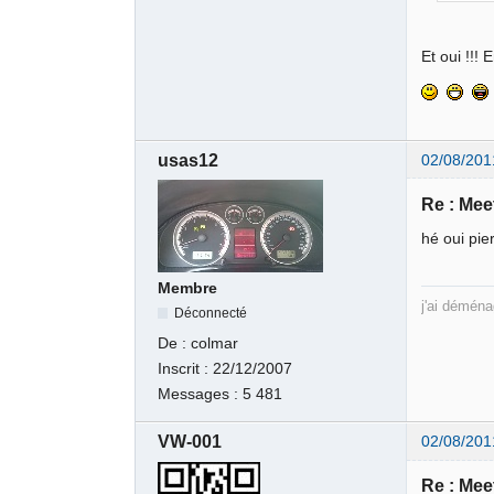
Et oui !!!
usas12
02/08/201
Re : Meet
hé oui pie
Membre
j'ai dém
Déconnecté
De :
colmar
Inscrit :
22/12/2007
Messages :
5 481
VW-001
02/08/201
Re : Meet