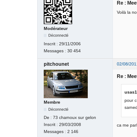
Re : Meet
Voilà la n
Modérateur
Déconnecté
Inscrit :
29/11/2006
Messages :
30 454
pitchounet
02/08/201
Re : Meet
usas12
pour c
Membre
samed
Déconnecté
De :
73 chamoux sur gelon
Inscrit :
29/03/2008
ca me par
Messages :
2 146