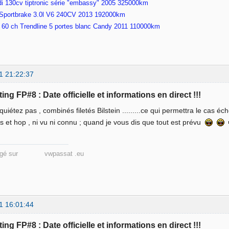
di 130cv tiptronic série "embassy" 2005 325000km
Sportbrake 3.0l V6 240CV 2013 192000km
2 60 ch Trendline 5 portes blanc Candy 2011 110000km
1 21:22:37
ing FP#8 : Date officielle et informations en direct !!!
quiétez pas , combinés filetés Bilstein .........ce qui permettra le cas éc
is et hop , ni vu ni connu ; quand je vous dis que tout est prévu
énagé sur vwpassat .eu
1 16:01:44
ing FP#8 : Date officielle et informations en direct !!!