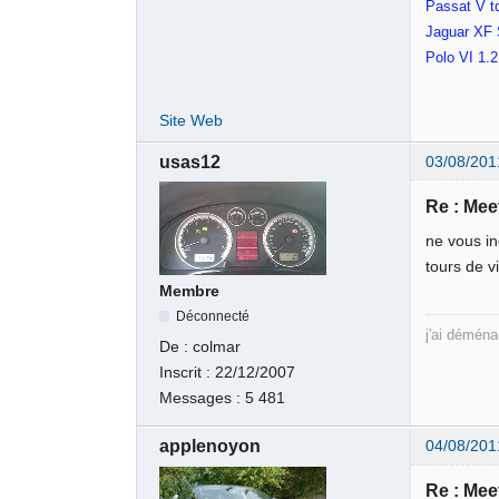
Passat V t
Jaguar XF 
Polo VI 1.
Site Web
usas12
03/08/201
Re : Meet
ne vous in
tours de v
Membre
Déconnecté
j'ai dém
De :
colmar
Inscrit :
22/12/2007
Messages :
5 481
applenoyon
04/08/201
Re : Meet