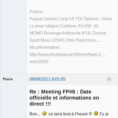
Patrice.
Passat Variant Carat V6 TDI Tiptronic, Vitres
LLumar intégral Carbone, Kit KW -30,
MOMO Revenge Anthracite 8*18, Dunlop
Sport Maxx 225/40, filtre Pipercross.....
Ma présentation:
http://www.forumpassat.fr/forum/topic/1 …
arat-2003/
09/08/2011 8:01:05
95
Pierre
Modérateur
Re : Meeting FP#8 : Date
Déconnecté
officielle et informations en
direct !!!
Bon...
ce sera tout-à-l'heure !!!
J'y ai