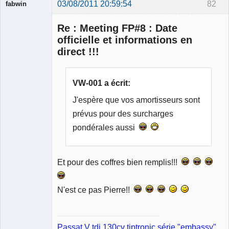
03/08/2011 20:59:54
82
fabwin
Re : Meeting FP#8 : Date
officielle et informations en
direct !!!
Membre
Déconnecté
VW-001 a écrit:
J'espère que vos amortisseurs sont
prévus pour des surcharges
pondérales aussi
Et pour des coffres bien remplis!!!
N'est ce pas Pierre!!
Passat V tdi 130cv tiptronic série "embassy"