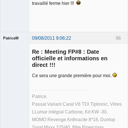
travaillé ferme hier !!!
09/08/2011 9:06:22
96
PatriceM
Re : Meeting FP#8 : Date
officielle et informations en
direct !!!
Membre
Ce sera une grande première pour moi.
Déconnecté
Patrice.
Passat Variant Carat V6 TDI Tiptronic, Vitres
LLumar intégral Carbone, Kit KW -30,
MOMO Revenge Anthracite 8*18, Dunlop
Sport Maxx 225/40, filtre Pipercross.....