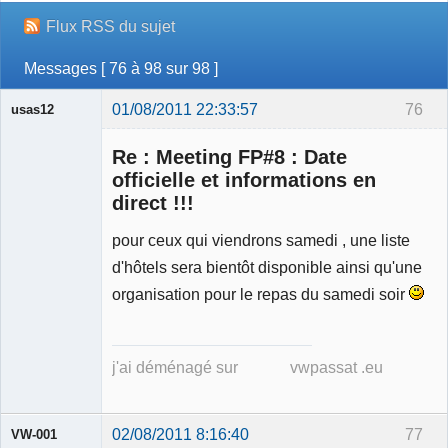
Flux RSS du sujet
Messages [ 76 à 98 sur 98 ]
01/08/2011 22:33:57
76
usas12
Re : Meeting FP#8 : Date
officielle et informations en
direct !!!
Membre
pour ceux qui viendrons samedi , une liste
Déconnecté
d'hôtels sera bientôt disponible ainsi qu'une
organisation pour le repas du samedi soir
j'ai déménagé sur vwpassat .eu
02/08/2011 8:16:40
77
VW-001