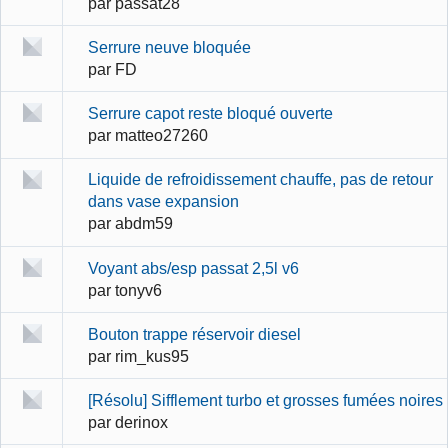
par
passat28
Serrure neuve bloquée
par
FD
Serrure capot reste bloqué ouverte
par
matteo27260
Liquide de refroidissement chauffe, pas de retour
dans vase expansion
par
abdm59
Voyant abs/esp passat 2,5l v6
par
tonyv6
Bouton trappe réservoir diesel
par
rim_kus95
[Résolu] Sifflement turbo et grosses fumées noires
par
derinox