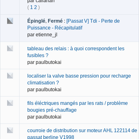
par
callahan
(
1
2
)
Épinglé
,
Fermé
:
[Passat V] Tdi - Perte de
Puissance - Récapitulatif
par
etienne_jl
tableau des relais : à quoi correspondent les
fusibles ?
par
paulbutokai
localiser la valve basse pression pour recharge
climatisation ?
par
paulbutokai
fils éléctriques mangés par les rats / problème
bougies pré-chauffage
par
paulbutokai
courroie de distribution sur moteur AHL 122114 de
passat berline V1998