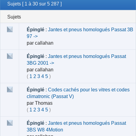
Sujets [ 1 à 30 sur 5 287 ]
Sujets
Épinglé
:
Jantes et pneus homologués Passat 3B
97 ->
par
callahan
Épinglé
:
Jantes et pneus homologués Passat
3BG 2001 ->
par
callahan
(
1
2
3
4
5
)
Épinglé
:
Codes cachés pour les vitres et codes
climatronic (Passat V)
par
Thomas
(
1
2
3
4
5
)
Épinglé
:
Jantes et pneus homologués Passat
3BS W8 4Motion