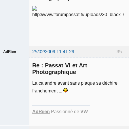
Ancien
modérateur
Déconnecté
25/02/2009 11:41:29
35
AdRien
Re : Passat VI et Art
Photographique
Membre
La calandre avant sans plaque sa déchire
Déconnecté
franchement ...
AdRiien
Passionné de
VW