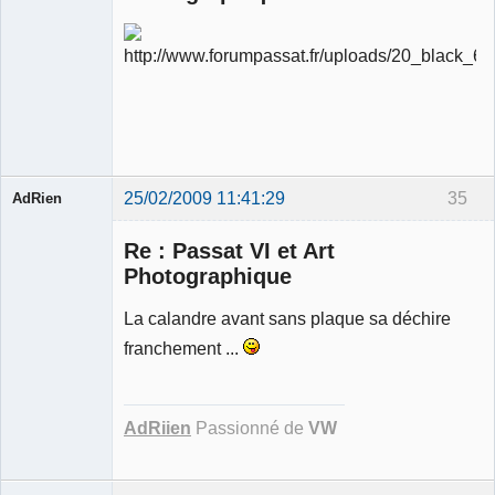
Ancien
modérateur
Déconnecté
25/02/2009 11:41:29
35
AdRien
Re : Passat VI et Art
Photographique
Membre
La calandre avant sans plaque sa déchire
Déconnecté
franchement ...
AdRiien
Passionné de
VW