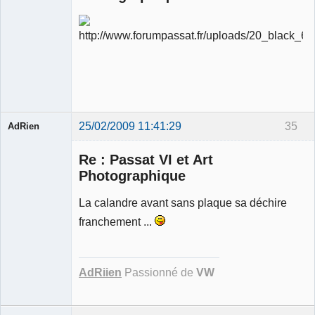
Ancien
modérateur
Déconnecté
25/02/2009 11:41:29
35
AdRien
Re : Passat VI et Art
Photographique
Membre
La calandre avant sans plaque sa déchire
Déconnecté
franchement ...
AdRiien
Passionné de
VW