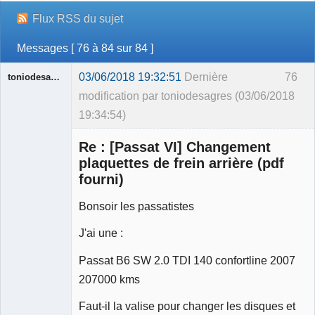
Flux RSS du sujet
Messages [ 76 à 84 sur 84 ]
03/06/2018 19:32:51
Dernière
76
toniodesagres
modification par toniodesagres (03/06/2018
19:34:54)
Membre
Re : [Passat VI] Changement
Déconnecté
plaquettes de frein arrière (pdf
fourni)
Bonsoir les passatistes
J'ai une :
Passat B6 SW 2.0 TDI 140 confortline 2007
207000 kms
Faut-il la valise pour changer les disques et