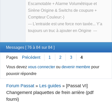
Escamotable + Alarme Volumétrique et
Sirène Origine & Switchs de coupure +
Compteur Couleur:-)
--- L'entraide est une force non taxée... Y'a
toujours un truc à ajouter en Origine ---
Messages [ 76 à 84 sur 84 ]
Pages
Précédent
1
2
3
4
Vous devez
vous connecter
ou
devenir membre
pour
pouvoir répondre
Forum Passat
»
Les guides
»
[Passat VI]
Changement plaquettes de frein arrière (pdf
fourni)