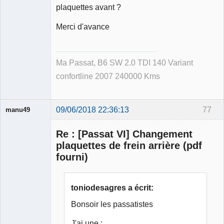
plaquettes avant ?
Merci d'avance
Ma Passat, B6 SW 2.0 TDI 140 Variant
confortline 2007 240000 Kms
09/06/2018 22:36:13
77
manu49
Re : [Passat VI] Changement
plaquettes de frein arrière (pdf
fourni)
Membre
Déconnecté
toniodesagres a écrit:
Bonsoir les passatistes
J'ai une :