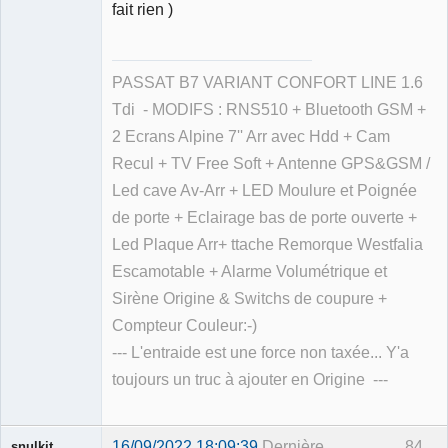
fait rien )
PASSAT B7 VARIANT CONFORT LINE 1.6
Tdi - MODIFS : RNS510 + Bluetooth GSM +
2 Ecrans Alpine 7'' Arr avec Hdd + Cam
Recul + TV Free Soft + Antenne GPS&GSM /
Led cave Av-Arr + LED Moulure et Poignée
de porte + Eclairage bas de porte ouverte +
Led Plaque Arr+ ttache Remorque Westfalia
Escamotable + Alarme Volumétrique et
Sirène Origine & Switchs de coupure +
Compteur Couleur:-)
--- L'entraide est une force non taxée... Y'a
toujours un truc à ajouter en Origine ---
16/09/2022 18:09:39
Dernière
84
snulkit