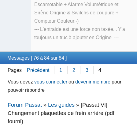
Escamotable + Alarme Volumétrique et
Sirène Origine & Switchs de coupure +
Compteur Couleur:-)
--- L'entraide est une force non taxée... Y'a
toujours un truc à ajouter en Origine ---
Messages [ 76 à 84 sur 84 ]
Pages
Précédent
1
2
3
4
Vous devez
vous connecter
ou
devenir membre
pour
pouvoir répondre
Forum Passat
»
Les guides
»
[Passat VI]
Changement plaquettes de frein arrière (pdf
fourni)