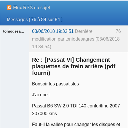
Flux RSS du sujet
Messages [ 76 à 84 sur 84 ]
03/06/2018 19:32:51
Dernière
76
toniodesagres
modification par toniodesagres (03/06/2018
19:34:54)
Membre
Re : [Passat VI] Changement
Déconnecté
plaquettes de frein arrière (pdf
fourni)
Bonsoir les passatistes
J'ai une :
Passat B6 SW 2.0 TDI 140 confortline 2007
207000 kms
Faut-il la valise pour changer les disques et