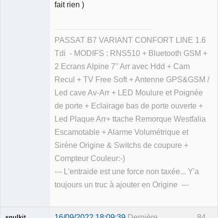
fait rien )
PASSAT B7 VARIANT CONFORT LINE 1.6
Tdi - MODIFS : RNS510 + Bluetooth GSM +
2 Ecrans Alpine 7'' Arr avec Hdd + Cam
Recul + TV Free Soft + Antenne GPS&GSM /
Led cave Av-Arr + LED Moulure et Poignée
de porte + Eclairage bas de porte ouverte +
Led Plaque Arr+ ttache Remorque Westfalia
Escamotable + Alarme Volumétrique et
Sirène Origine & Switchs de coupure +
Compteur Couleur:-)
--- L'entraide est une force non taxée... Y'a
toujours un truc à ajouter en Origine ---
16/09/2022 18:09:39
Dernière
84
snulkit