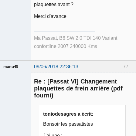
plaquettes avant ?
Merci d'avance
Ma Passat, B6 SW 2.0 TDI 140 Variant
confortline 2007 240000 Kms
09/06/2018 22:36:13
77
manu49
Re : [Passat VI] Changement
plaquettes de frein arrière (pdf
fourni)
Membre
Déconnecté
toniodesagres a écrit:
Bonsoir les passatistes
J'ai une :