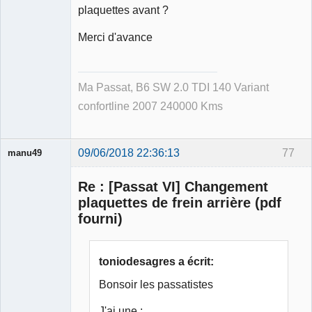
plaquettes avant ?
Merci d'avance
Ma Passat, B6 SW 2.0 TDI 140 Variant
confortline 2007 240000 Kms
09/06/2018 22:36:13
77
manu49
Re : [Passat VI] Changement
plaquettes de frein arrière (pdf
fourni)
Membre
Déconnecté
toniodesagres a écrit:
Bonsoir les passatistes
J'ai une :