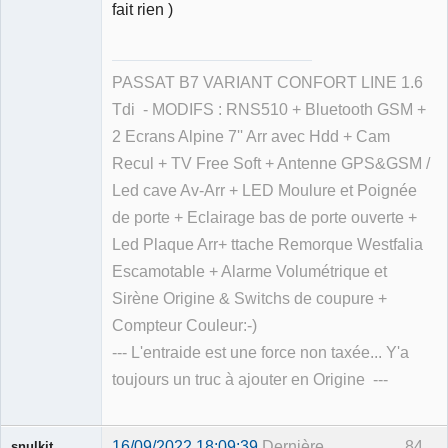
fait rien )
PASSAT B7 VARIANT CONFORT LINE 1.6
Tdi - MODIFS : RNS510 + Bluetooth GSM +
2 Ecrans Alpine 7'' Arr avec Hdd + Cam
Recul + TV Free Soft + Antenne GPS&GSM /
Led cave Av-Arr + LED Moulure et Poignée
de porte + Eclairage bas de porte ouverte +
Led Plaque Arr+ ttache Remorque Westfalia
Escamotable + Alarme Volumétrique et
Sirène Origine & Switchs de coupure +
Compteur Couleur:-)
--- L'entraide est une force non taxée... Y'a
toujours un truc à ajouter en Origine ---
16/09/2022 18:09:39
Dernière
84
snulkit