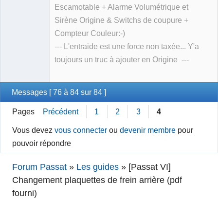
Escamotable + Alarme Volumétrique et
Sirène Origine & Switchs de coupure +
Compteur Couleur:-)
--- L'entraide est une force non taxée... Y'a
toujours un truc à ajouter en Origine ---
Messages [ 76 à 84 sur 84 ]
Pages
Précédent
1
2
3
4
Vous devez
vous connecter
ou
devenir membre
pour
pouvoir répondre
Forum Passat
»
Les guides
»
[Passat VI]
Changement plaquettes de frein arrière (pdf
fourni)