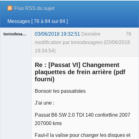
Flux RSS du sujet
Messages [ 76 à 84 sur 84 ]
03/06/2018 19:32:51
Dernière
76
toniodesagres
modification par toniodesagres (03/06/2018
19:34:54)
Membre
Re : [Passat VI] Changement
Déconnecté
plaquettes de frein arrière (pdf
fourni)
Bonsoir les passatistes
J'ai une :
Passat B6 SW 2.0 TDI 140 confortline 2007
207000 kms
Faut-il la valise pour changer les disques et