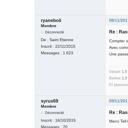
ryaneboii
08/11/201
Membre
Re : Ra
Déconnecté
De :
Saint Etienne
Compter su
Inscrit :
22/11/2015
Avec com
Messages :
1 623
Une passat
Variant
1.9
Berline
1.
Et plusieur
syrus69
09/11/201
Membre
Re : Ra
Déconnecté
Inscrit :
16/10/2015
Merci Tell
Messages :
70