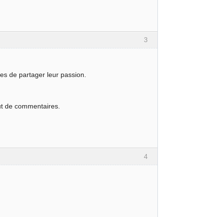
3
res de partager leur passion.
out de commentaires.
4