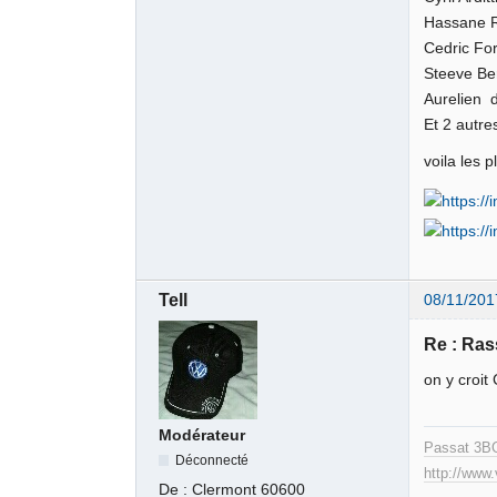
Hassane R
Cedric For
Steeve Be
Aurelien 
Et 2 autre
voila les 
Tell
08/11/201
Re : Ra
on y croit 
Modérateur
Passat 3B
Déconnecté
http://www
De :
Clermont 60600