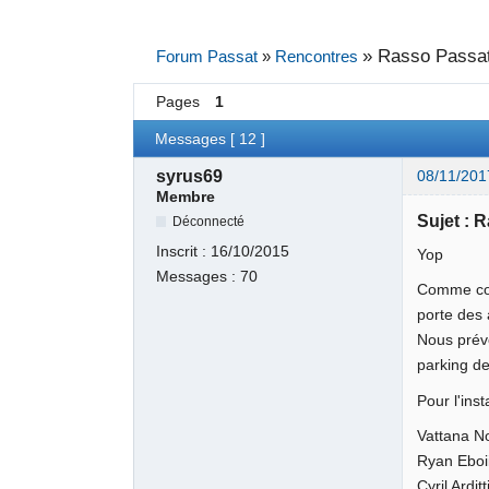
»
Rasso Passa
Forum Passat
»
Rencontres
Pages
1
Messages [ 12 ]
syrus69
08/11/201
Membre
Sujet :
Déconnecté
Inscrit :
16/10/2015
Yop
Messages :
70
Comme conv
porte des
Nous prévo
parking de
Pour l'ins
Vattana No
Ryan Eboii
Cyril Ardit