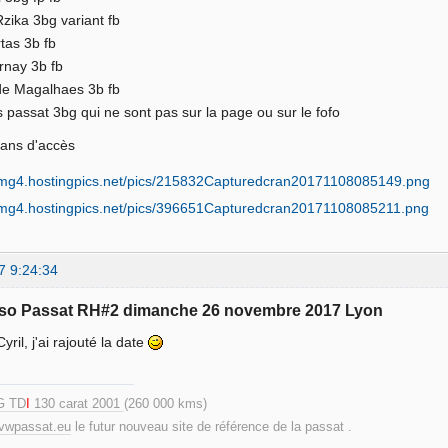
zika 3bg variant fb
tas 3b fb
rnay 3b fb
de Magalhaes 3b fb
s passat 3bg qui ne sont pas sur la page ou sur le fofo
plans d'accès
7 9:24:34
sso Passat RH#2 dimanche 26 novembre 2017 Lyon
Cyril, j'ai rajouté la date
G TD
I
130 carat 2001
(260 000 kms)
.vwpassat.eu
le futur nouveau site de référence de la passat .