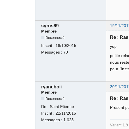
syrus69
19/11/201
Membre
Re : Ra
Déconnecté
Inscrit :
16/10/2015
yop
Messages :
70
petite rel
nous reste
pour l'ins
ryaneboii
20/11/201
Membre
Re : Ra
Déconnecté
De :
Saint Etienne
Présent po
Inscrit :
22/11/2015
Messages :
1 623
Variant
1.9