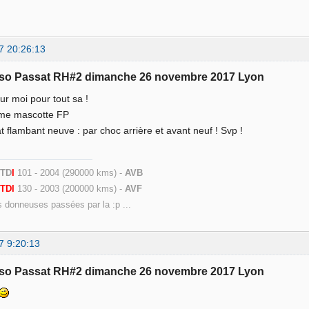
7 20:26:13
sso Passat RH#2 dimanche 26 novembre 2017 Lyon
r moi pour tout sa !
me mascotte FP
 flambant neuve : par choc arrière et avant neuf ! Svp !
 TD
I
101 - 2004 (290000 kms) -
AVB
9
TDI
130 - 2003 (200000 kms) -
AVF
s donneuses passées par la :p ...
7 9:20:13
sso Passat RH#2 dimanche 26 novembre 2017 Lyon