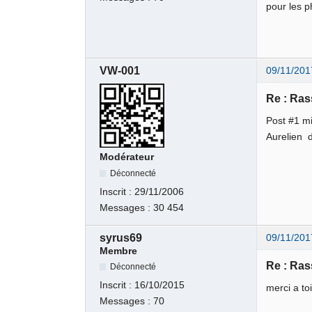
pour les p
VW-001
09/11/201
Re : Ra
Post #1 mi
Aurelien 
Modérateur
Déconnecté
Inscrit :
29/11/2006
Messages :
30 454
syrus69
09/11/201
Membre
Re : Ra
Déconnecté
Inscrit :
16/10/2015
merci a to
Messages :
70