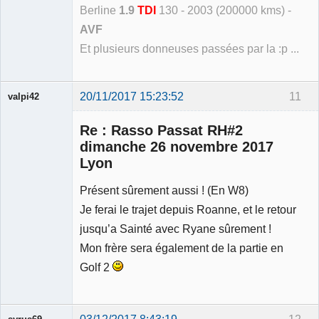
Berline
1.9
TDI
130 - 2003 (200000 kms) -
AVF
Et plusieurs donneuses passées par la :p ...
20/11/2017 15:23:52
11
valpi42
Membre
Re : Rasso Passat RH#2
Déconnecté
dimanche 26 novembre 2017
Lyon
Présent sûrement aussi ! (En W8)
Je ferai le trajet depuis Roanne, et le retour
jusqu’a Sainté avec Ryane sûrement !
Mon frère sera également de la partie en
Golf 2
03/12/2017 8:43:19
12