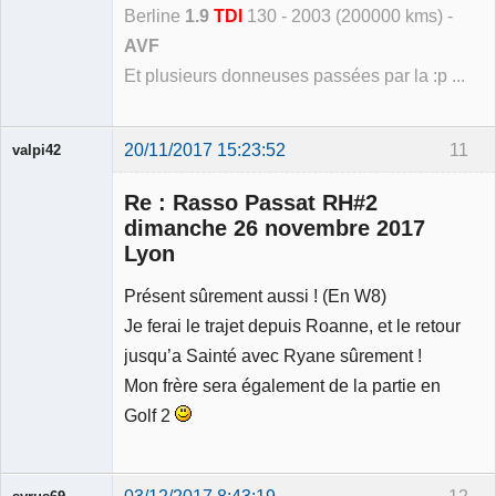
Berline
1.9
TDI
130 - 2003 (200000 kms) -
AVF
Et plusieurs donneuses passées par la :p ...
20/11/2017 15:23:52
11
valpi42
Membre
Re : Rasso Passat RH#2
Déconnecté
dimanche 26 novembre 2017
Lyon
Présent sûrement aussi ! (En W8)
Je ferai le trajet depuis Roanne, et le retour
jusqu’a Sainté avec Ryane sûrement !
Mon frère sera également de la partie en
Golf 2
03/12/2017 8:43:19
12