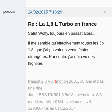
24/02/2015 7:13:29
4
ptitbour
Re : La 1,8 L Turbo en france
Salut Wolfy, toujours en passat alors...
Il me semble qu'effectivement toutes les 3b
Membre
1.8t que j'ai pu voir en vente étaient
Déconnecté
étrangères. Par contre j'ai déjà vu des
highline.
Passat 2.8 V6
4
motion 2001
, 16 ans et pas
une ride...
Jante BBS RK501 8.5x18 - silencieux W8
modifiés - filtre K&N - veilleuses US
129000kms au 01/12/2017