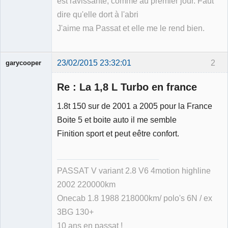
est ravissante, comme au premier jour. Faut
dire qu'elle dort à l'abri
J'aime ma Passat et elle me le rend bien.
23/02/2015 23:32:01
2
garycooper
Re : La 1,8 L Turbo en france
1.8t 150 sur de 2001 a 2005 pour la France
Boite 5 et boite auto il me semble
Membre
Finition sport et peut eêtre confort.
Déconnecté
PASSAT V variant 2.8 V6 4motion highline
2002 220000km
Onecab 1.8 1988 218000km/ polo's 6N / ex
3BG 130+
10 ans en passat !