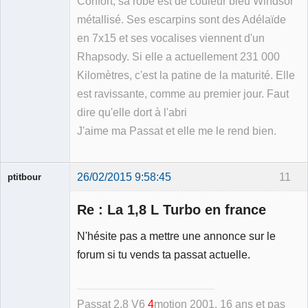
Confort, sa robe est de couleur bleu Windsor
métallisé. Ses escarpins sont des Adélaïde
en 7x15 et ses vocalises viennent d'un
Rhapsody. Si elle a actuellement 231 000
Kilomètres, c'est la patine de la maturité. Elle
est ravissante, comme au premier jour. Faut
dire qu'elle dort à l'abri
J'aime ma Passat et elle me le rend bien.
26/02/2015 9:58:45
11
ptitbour
Re : La 1,8 L Turbo en france
N'hésite pas a mettre une annonce sur le
forum si tu vends ta passat actuelle.
Membre
Déconnecté
Passat 2.8 V6
4
motion 2001
, 16 ans et pas