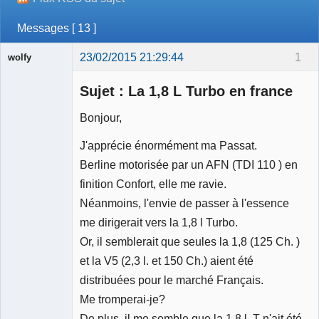
Messages [ 13 ]
23/02/2015 21:29:44
1
wolfy
Sujet : La 1,8 L Turbo en france
Bonjour,
Membre
J'apprécie énormément ma Passat.
Déconnecté
Berline motorisée par un AFN (TDI 110 ) en
finition Confort, elle me ravie.
Néanmoins, l'envie de passer à l'essence
me dirigerait vers la 1,8 l Turbo.
Or, il semblerait que seules la 1,8 (125 Ch. )
et la V5 (2,3 l. et 150 Ch.) aient été
distribuées pour le marché Français.
Me tromperai-je?
De plus, il me semble que la 1,8 l. T n'ait été