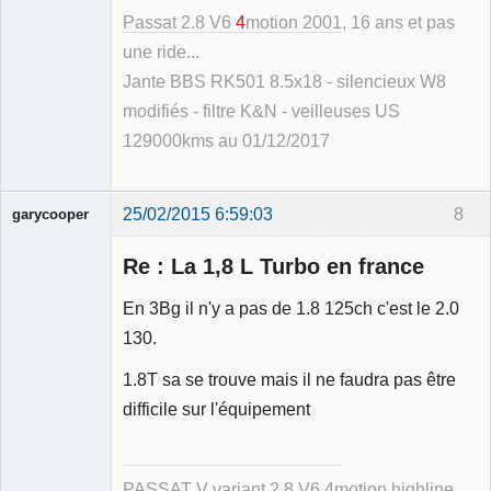
Passat 2.8 V6
4
motion 2001
, 16 ans et pas
une ride...
Jante BBS RK501 8.5x18 - silencieux W8
modifiés - filtre K&N - veilleuses US
129000kms au 01/12/2017
25/02/2015 6:59:03
8
garycooper
Re : La 1,8 L Turbo en france
En 3Bg il n'y a pas de 1.8 125ch c'est le 2.0
130.
Membre
1.8T sa se trouve mais il ne faudra pas être
Déconnecté
difficile sur l'équipement
PASSAT V variant 2.8 V6 4motion highline