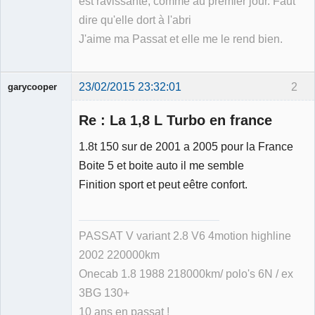
est ravissante, comme au premier jour. Faut
dire qu'elle dort à l'abri
J'aime ma Passat et elle me le rend bien.
23/02/2015 23:32:01
2
garycooper
Re : La 1,8 L Turbo en france
1.8t 150 sur de 2001 a 2005 pour la France
Boite 5 et boite auto il me semble
Membre
Finition sport et peut eêtre confort.
Déconnecté
PASSAT V variant 2.8 V6 4motion highline
2002 220000km
Onecab 1.8 1988 218000km/ polo's 6N / ex
3BG 130+
10 ans en passat !