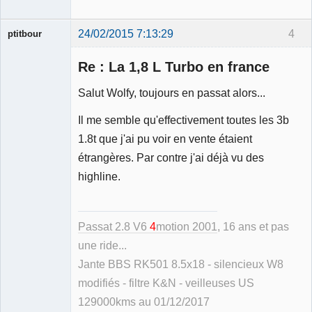
24/02/2015 7:13:29
4
ptitbour
Re : La 1,8 L Turbo en france
Salut Wolfy, toujours en passat alors...
Il me semble qu'effectivement toutes les 3b
Membre
1.8t que j'ai pu voir en vente étaient
Déconnecté
étrangères. Par contre j'ai déjà vu des
highline.
Passat 2.8 V6
4
motion 2001
, 16 ans et pas
une ride...
Jante BBS RK501 8.5x18 - silencieux W8
modifiés - filtre K&N - veilleuses US
129000kms au 01/12/2017