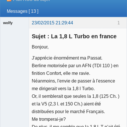
Messages [ 13 ]
23/02/2015 21:29:44
1
wolfy
Sujet : La 1,8 L Turbo en france
Bonjour,
Membre
J'apprécie énormément ma Passat.
Déconnecté
Berline motorisée par un AFN (TDI 110 ) en
finition Confort, elle me ravie.
Néanmoins, l'envie de passer à l'essence
me dirigerait vers la 1,8 l Turbo.
Or, il semblerait que seules la 1,8 (125 Ch. )
et la V5 (2,3 l. et 150 Ch.) aient été
distribuées pour le marché Français.
Me tromperai-je?
De plus, il me semble que la 1,8 l. T n'ait été