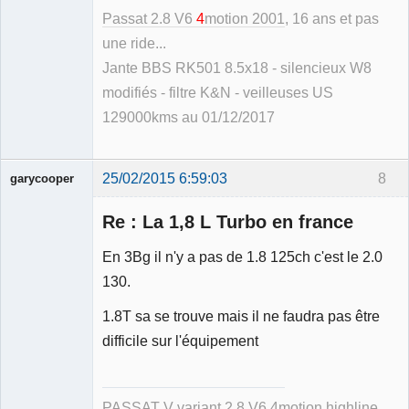
Passat 2.8 V6
4
motion 2001
, 16 ans et pas
une ride...
Jante BBS RK501 8.5x18 - silencieux W8
modifiés - filtre K&N - veilleuses US
129000kms au 01/12/2017
25/02/2015 6:59:03
8
garycooper
Re : La 1,8 L Turbo en france
En 3Bg il n'y a pas de 1.8 125ch c'est le 2.0
130.
Membre
1.8T sa se trouve mais il ne faudra pas être
Déconnecté
difficile sur l'équipement
PASSAT V variant 2.8 V6 4motion highline