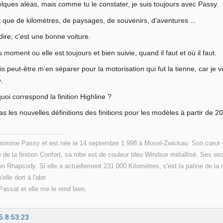
elques aléas, mais comme tu le constater, je suis toujours avec Passy.
t que de kilomètres, de paysages, de souvenirs, d'aventures ...
dire, c'est une bonne voiture.
 moment ou elle est toujours et bien suivie, quand il faut et où il faut.
vais peut-être m'en séparer pour la motorisation qui fut la tienne, car je
.
quoi correspond la finition Highline ?
as les nouvelles définitions des finitions pour les modèles à partir de 
énomme Passy et est née le 14 septembre 1 998 à Mosel-Zwickau. Son cœur est
de la finition Confort, sa robe est de couleur bleu Windsor métallisé. Ses e
un Rhapsody. Si elle a actuellement 231 000 Kilomètres, c'est la patine de la 
'elle dort à l'abri
assat et elle me le rend bien.
5 8:53:23