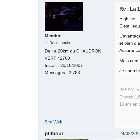
Re : La 
Highline
C'est l'eq
Membre
L'avantage
Déconnecté
et bien d'
Assurance 
De :
a 20km du CHAUDRON
VERT 42700
Mais comp
Inscrit :
20/10/2007
Je chercha
Messages :
2 783
PASSAT V v
Onecab 1.8
10 ans en 
Site Web
ptitbour
24/02/201