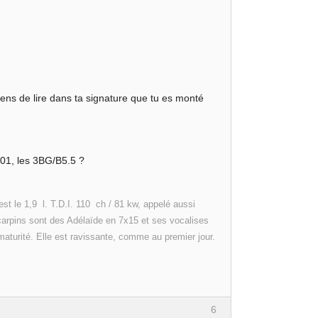
 viens de lire dans ta signature que tu es monté
2001, les 3BG/B5.5 ?
 le 1,9 l. T.D.I. 110 ch / 81 kw, appelé aussi
scarpins sont des Adélaïde en 7x15 et ses vocalises
maturité. Elle est ravissante, comme au premier jour.
6