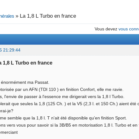
»
La 1,8 L Turbo en france
nérales
Vous devez
vous conn
5 21:29:44
La 1,8 L Turbo en france
e énormément ma Passat.
torisée par un AFN (TDI 110 ) en finition Confort, elle me ravie.
 l'envie de passer à l'essence me dirigerait vers la 1,8 l Turbo.
blerait que seules la 1,8 (125 Ch. ) et la V5 (2,3 l. et 150 Ch.) aient ét
rai-je?
 me semble que la 1,8 l. T n'ait été disponible qu'en finition Sport.
iens vers vous pour savoir si la 3B/B5 en motorisation 1,8 l. Turbo et en 
emerciant