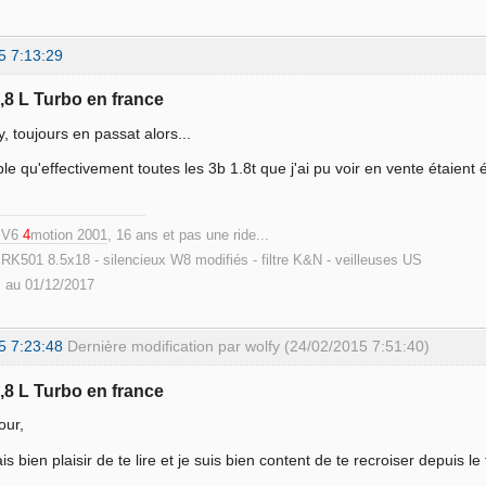
5 7:13:29
1,8 L Turbo en france
y, toujours en passat alors...
le qu'effectivement toutes les 3b 1.8t que j'ai pu voir en vente étaient é
8 V6
4
motion 2001
, 16 ans et pas une ride...
RK501 8.5x18 - silencieux W8 modifiés - filtre K&N - veilleuses US
 au 01/12/2017
5 7:23:48
Dernière modification par wolfy (24/02/2015 7:51:40)
1,8 L Turbo en france
our,
is bien plaisir de te lire et je suis bien content de te recroiser depuis l