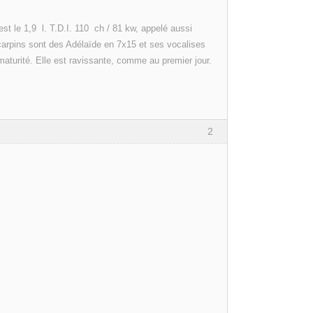
 le 1,9 l. T.D.I. 110 ch / 81 kw, appelé aussi
scarpins sont des Adélaïde en 7x15 et ses vocalises
maturité. Elle est ravissante, comme au premier jour.
2