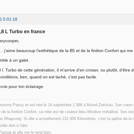
5 0:01:18
1,8 L Turbo en france
arycooper,
... j'aime beaucoup l’esthétique de la B5 et de la finition Confort qui m
mble à un galet.
 l. Turbo de cette génération, il m'arrive d'en croiser, ou plutôt, d'être 
onditions, ben, quand on est laché, c'est pas facile.
rcie pour ton éclairage.
énomme Passy et est née le 14 septembre 1 998 à Mosel-Zwickau. Son cœur est
de la finition Confort, sa robe est de couleur bleu Windsor métallisé. Ses e
un Rhapsody. Si elle a actuellement 231 000 Kilomètres, c'est la patine de la 
'elle dort à l'abri
assat et elle me le rend bien.