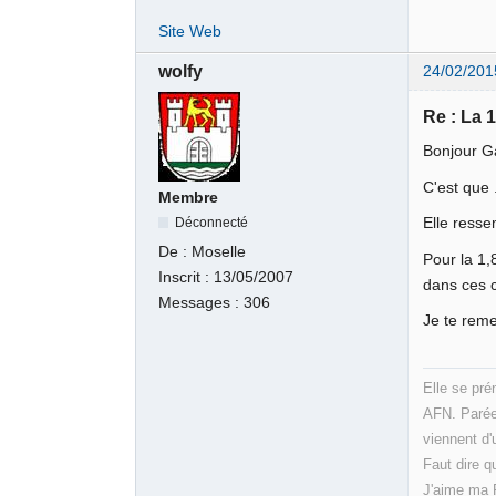
Site Web
wolfy
24/02/201
Re : La 
Bonjour G
C'est que 
Membre
Elle resse
Déconnecté
De :
Moselle
Pour la 1,8
Inscrit :
13/05/2007
dans ces c
Messages :
306
Je te reme
Elle se pr
AFN. Parée 
viennent d'
Faut dire qu
J'aime ma P