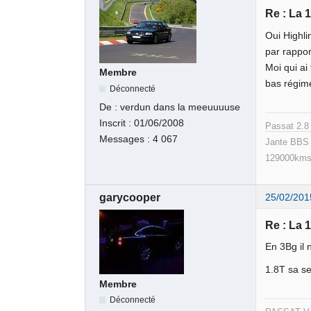
Re : La 
Oui Highl
par rappor
Moi qui ai
Membre
bas régime
Déconnecté
De :
verdun dans la meeuuuuse
Inscrit :
01/06/2008
Passat 2.
Messages :
4 067
Jante BBS 
129000kms
garycooper
25/02/201
Re : La 
En 3Bg il 
1.8T sa se
Membre
Déconnecté