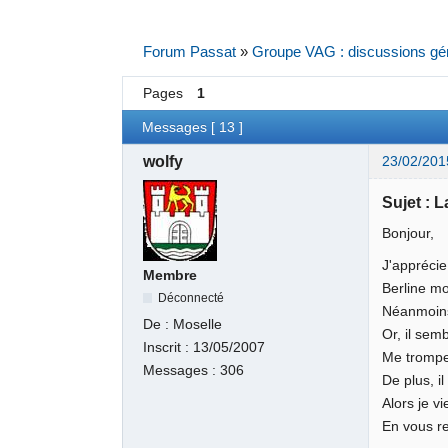
Forum Passat
»
Groupe VAG : discussions gé
Pages
1
Messages [ 13 ]
wolfy
23/02/201
Sujet : 
Bonjour,
J'appréci
Membre
Berline mo
Déconnecté
Néanmoins,
De :
Moselle
Or, il sem
Inscrit :
13/05/2007
Me trompe
Messages :
306
De plus, il
Alors je v
En vous r