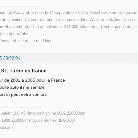
énomme Passy et est née le 14 septembre 1 998 à Mosel-Zwickau. Son cœur est
de la finition Confort, sa robe est de couleur bleu Windsor métallisé. Ses e
un Rhapsody. Si elle a actuellement 231 000 Kilomètres, c'est la patine de la 
'elle dort à l'abri
assat et elle me le rend bien.
5 23:32:01
1,8 L Turbo en france
sur de 2001 a 2005 pour la France
 boite auto il me semble
ort et peut eêtre confort.
ariant 2.8 V6 4motion highline 2002 220000km
 1988 218000km/ polo's 6N / ex 3BG 130+
passat !