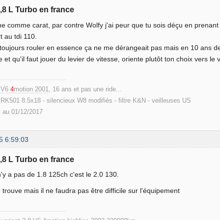
1,8 L Turbo en france
ine comme carat, par contre Wolfy j'ai peur que tu sois déçu en prena
t au tdi 110.
 toujours rouler en essence ça ne me dérangeait pas mais en 10 ans de
 et qu'il faut jouer du levier de vitesse, oriente plutôt ton choix vers le
8 V6
4
motion 2001
, 16 ans et pas une ride...
RK501 8.5x18 - silencieux W8 modifiés - filtre K&N - veilleuses US
 au 01/12/2017
5 6:59:03
1,8 L Turbo en france
n'y a pas de 1.8 125ch c'est le 2.0 130.
 trouve mais il ne faudra pas être difficile sur l'équipement