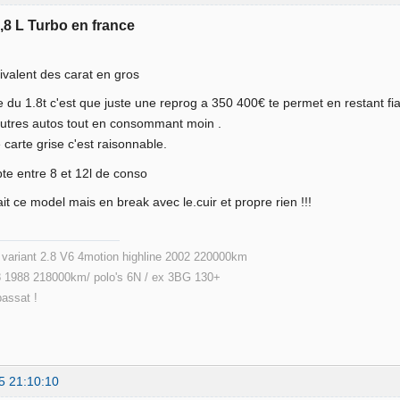
1,8 L Turbo en france
uivalent des carat en gros
 du 1.8t c'est que juste une reprog a 350 400€ te permet en restant fi
autres autos tout en consommant moin .
carte grise c'est raisonnable.
te entre 8 et 12l de conso
it ce model mais en break avec le.cuir et propre rien !!!
ariant 2.8 V6 4motion highline 2002 220000km
 1988 218000km/ polo's 6N / ex 3BG 130+
passat !
5 21:10:10