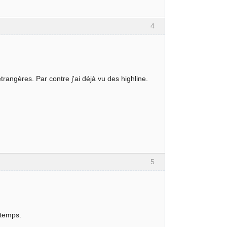
4
trangères. Par contre j'ai déjà vu des highline.
5
e temps.