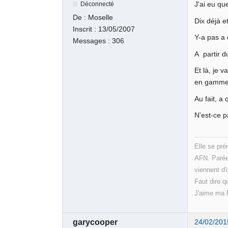
J'ai eu qu
Déconnecté
De :
Moselle
Dix déjà e
Inscrit :
13/05/2007
Y-a pas a 
Messages :
306
A partir du
Et là, je 
en gamme
Au fait, a 
N'est-ce p
Elle se pr
AFN. Parée 
viennent d'
Faut dire qu
J'aime ma P
garycooper
24/02/201