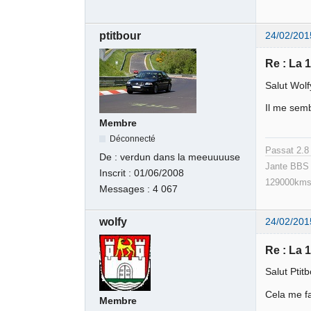
ptitbour
24/02/201
Re : La 
Salut Wolf
Il me semb
Membre
Déconnecté
Passat 2.
De :
verdun dans la meeuuuuse
Jante BBS 
Inscrit :
01/06/2008
129000kms
Messages :
4 067
wolfy
24/02/201
Re : La 
Salut Ptitb
Cela me fa
Membre