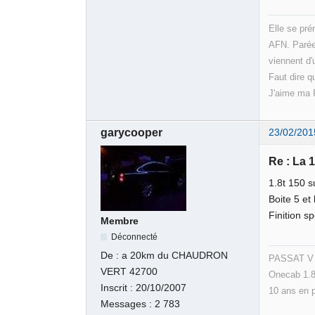
Elle se pr
AFN. Parée 
viennent d'
Faut dire qu
J'aime ma P
garycooper
23/02/201
Re : La 
1.8t 150 
Boite 5 et
Finition sp
Membre
Déconnecté
De :
a 20km du CHAUDRON
PASSAT V v
VERT 42700
Onecab 1.8
Inscrit :
20/10/2007
10 ans en 
Messages :
2 783