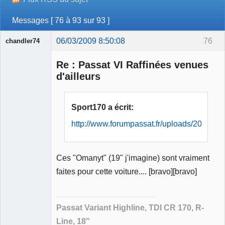
Messages [ 76 à 93 sur 93 ]
06/03/2009 8:50:08
76
chandler74
Re : Passat VI Raffinées venues
d'ailleurs
Membre
Sport170 a écrit:
Déconnecté
http://www.forumpassat.fr/uploads/20_blu
Ces "Omanyt" (19" j'imagine) sont vraiment
faites pour cette voiture.... [bravo][bravo]
Passat Variant Highline, TDI CR 170, R-
Line, 18"