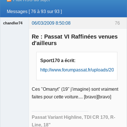
Messages [ 76 à 93 sur 93 ]
06/03/2009 8:50:08
76
chandler74
Re : Passat VI Raffinées venues
d'ailleurs
Membre
Sport170 a écrit:
Déconnecté
http://www.forumpassat.fr/uploads/20_blu
Ces "Omanyt" (19" j'imagine) sont vraiment
faites pour cette voiture.... [bravo][bravo]
Passat Variant Highline, TDI CR 170, R-
Line, 18"