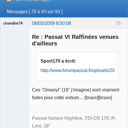
Messages [ 76 à 93 sur 93 ]
06/03/2009 8:50:08
76
chandler74
Re : Passat VI Raffinées venues
d'ailleurs
Membre
Sport170 a écrit:
Déconnecté
http://www.forumpassat.fr/uploads/20_blu
Ces "Omanyt" (19" j'imagine) sont vraiment
faites pour cette voiture.... [bravo][bravo]
Passat Variant Highline, TDI CR 170, R-
Line, 18"