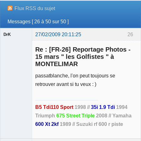
Flux RSS du sujet
Messages [ 26 à 50 sur 50 ]
27/02/2009 20:11:25
26
DrK
Re : [FR-26] Reportage Photos -
15 mars " les Golfistes " à
MONTELIMAR
Membre
passatblanche, l'on peut toujours se
Déconnecté
retrouver avant si tu veux : )
B5 Tdi110 Sport
1998 //
35i 1.9 Tdi
1994
Triumph
675 Street Triple
2008 // Yamaha
600 Xt 2kf
1989 // Suzuki rf 600 r piste