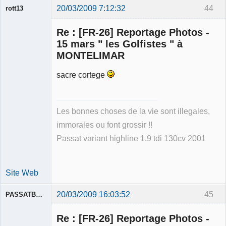
20/03/2009 7:12:32
44
rott13
Re : [FR-26] Reportage Photos -
15 mars " les Golfistes " à
MONTELIMAR
sacre cortege
Membre
Déconnecté
Les bonnes choses de la vie sont illegales,
immorales ou font grossir !!
Passat variant highline 1.9 tdi 130cv 2001
Site Web
20/03/2009 16:03:52
45
PASSATBLANCHE
Re : [FR-26] Reportage Photos -