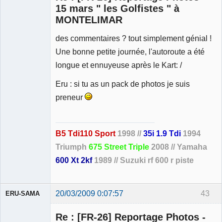
15 mars " les Golfistes " à
MONTELIMAR
Membre
des commentaires ? tout simplement génial !
Déconnecté
Une bonne petite journée, l'autoroute a été
longue et ennuyeuse après le Kart: /
Eru : si tu as un pack de photos je suis
preneur
B5 Tdi110 Sport
1998 //
35i 1.9 Tdi
1994
Triumph
675 Street Triple
2008 // Yamaha
600 Xt 2kf
1989 // Suzuki rf 600 r piste
20/03/2009 0:07:57
43
ERU-SAMA
Re : [FR-26] Reportage Photos -