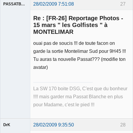
28/02/2009 7:51:08
27
PASSATBLANCHE
Re : [FR-26] Reportage Photos -
15 mars " les Golfistes " à
MONTELIMAR
ouai pas de soucis !!! de toute facon on
Membre
Déconnecté
garde la sortie Montelimar Sud pour 9H45 !!!
Tu auras ta nouvelle Passat??? (modifie ton
avatar)
La SW 170 boite DSG, C'est que du bonheur
!!!! mais garder ma Passat Blanche en plus
pour Madame, c'est le pied !!!
28/02/2009 9:35:50
28
DrK