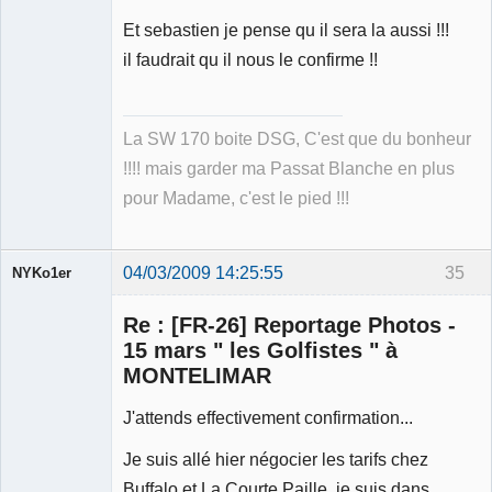
Et sebastien je pense qu il sera la aussi !!!
il faudrait qu il nous le confirme !!
La SW 170 boite DSG, C'est que du bonheur
!!!! mais garder ma Passat Blanche en plus
pour Madame, c'est le pied !!!
04/03/2009 14:25:55
35
NYKo1er
Membre
Re : [FR-26] Reportage Photos -
Déconnecté
15 mars " les Golfistes " à
MONTELIMAR
J'attends effectivement confirmation...
Je suis allé hier négocier les tarifs chez
Buffalo et La Courte Paille, je suis dans