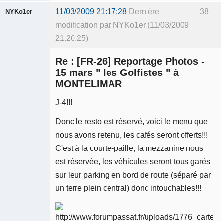
11/03/2009 21:17:28
Dernière
38
NYKo1er
modification par NYKo1er (11/03/2009
21:20:25)
Membre
Re : [FR-26] Reportage Photos -
Déconnecté
15 mars " les Golfistes " à
MONTELIMAR
J-4!!!
Donc le resto est réservé, voici le menu que
nous avons retenu, les cafés seront offerts!!!
C'est à la courte-paille, la mezzanine nous
est réservée, les véhicules seront tous garés
sur leur parking en bord de route (séparé par
un terre plein central) donc intouchables!!!