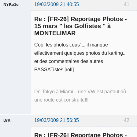
19/03/2009 21:40:55
41
NYKo1er
Membre
Re : [FR-26] Reportage Photos -
Déconnecté
15 mars " les Golfistes " à
MONTELIMAR
Cool les photos cous"... il manque
effectivement quelques photos du karting...
et des commentaires des autres
PASSATistes [roll]
De Tokyo à Miami... une VW est partout où
une route est construite!!!
19/03/2009 21:56:35
42
DrK
Re : [FR-26] Reportage Photos -