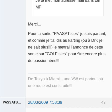
Je te met mon adresse mail dans ton
MP
Merci...
Pour la sortie "PAASATistes" je suis partant,
et comme je t'ai dis au karting (ou à DrK je
ne sait plus!!!) je mettrai l'annonce de cette
sortie sur "GOLFistes" pour ^tre encore plus
de passionnées!!!
De Tokyo à Miami... une VW est partout où
une route est construite!!!
28/03/2009 7:58:39
47
PASSATBLANCHE