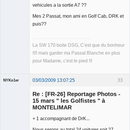
Déconnecté
vehicules a la sortie A7 ??
Mes 2 Passat, mon ami en Golf Cab, DRK et
puis??
La SW 170 boite DSG, C'est que du bonheur
!!!! mais garder ma Passat Blanche en plus
pour Madame, c'est le pied !!!
03/03/2009 13:07:25
33
NYKo1er
Membre
Re : [FR-26] Reportage Photos -
Déconnecté
15 mars " les Golfistes " à
MONTELIMAR
+ 1 accompagnant de DrK...
Nous serons au total 24 voitures soit 27