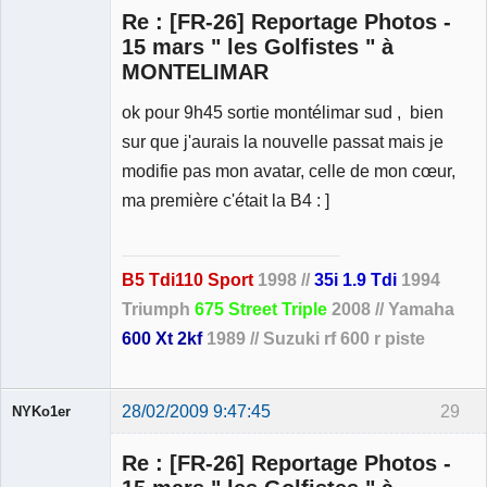
Re : [FR-26] Reportage Photos -
15 mars " les Golfistes " à
MONTELIMAR
Membre
ok pour 9h45 sortie montélimar sud , bien
Déconnecté
sur que j'aurais la nouvelle passat mais je
modifie pas mon avatar, celle de mon cœur,
ma première c'était la B4 : ]
B5 Tdi110 Sport
1998 //
35i 1.9 Tdi
1994
Triumph
675 Street Triple
2008 // Yamaha
600 Xt 2kf
1989 // Suzuki rf 600 r piste
28/02/2009 9:47:45
29
NYKo1er
Membre
Re : [FR-26] Reportage Photos -
Déconnecté