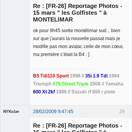
Re : [FR-26] Reportage Photos -
15 mars " les Golfistes " à
MONTELIMAR
Membre
ok pour 9h45 sortie montélimar sud , bien
Déconnecté
sur que j'aurais la nouvelle passat mais je
modifie pas mon avatar, celle de mon cœur,
ma première c'était la B4 : ]
B5 Tdi110 Sport
1998 //
35i 1.9 Tdi
1994
Triumph
675 Street Triple
2008 // Yamaha
600 Xt 2kf
1989 // Suzuki rf 600 r piste
28/02/2009 9:47:45
29
NYKo1er
Membre
Re : [FR-26] Reportage Photos -
Déconnecté