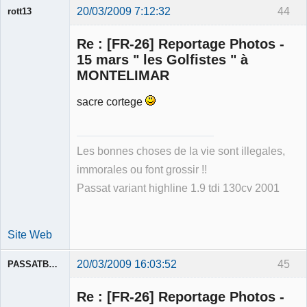
20/03/2009 7:12:32
44
rott13
Re : [FR-26] Reportage Photos -
15 mars " les Golfistes " à
MONTELIMAR
sacre cortege
Membre
Déconnecté
Les bonnes choses de la vie sont illegales,
immorales ou font grossir !!
Passat variant highline 1.9 tdi 130cv 2001
Site Web
20/03/2009 16:03:52
45
PASSATBLANCHE
Re : [FR-26] Reportage Photos -