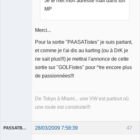
Je te met mon adresse mail dans ton
MP
Merci...
Pour la sortie "PAASATistes" je suis partant,
et comme je t'ai dis au karting (ou à DrK je
ne sait plus!!!) je mettrai l'annonce de cette
sortie sur "GOLFistes" pour ^tre encore plus
de passionnées!!!
De Tokyo à Miami... une VW est partout où
une route est construite!!!
28/03/2009 7:58:39
47
PASSATBLANCHE