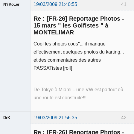
19/03/2009 21:40:55
41
NYKo1er
Membre
Re : [FR-26] Reportage Photos -
Déconnecté
15 mars " les Golfistes " à
MONTELIMAR
Cool les photos cous"... il manque
effectivement quelques photos du karting...
et des commentaires des autres
PASSATistes [roll]
De Tokyo à Miami... une VW est partout où
une route est construite!!!
19/03/2009 21:56:35
42
DrK
Re : [FR-26] Reportage Photos -