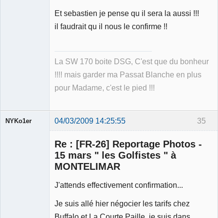
Et sebastien je pense qu il sera la aussi !!!
il faudrait qu il nous le confirme !!
La SW 170 boite DSG, C'est que du bonheur
!!!! mais garder ma Passat Blanche en plus
pour Madame, c'est le pied !!!
04/03/2009 14:25:55
35
NYKo1er
Membre
Re : [FR-26] Reportage Photos -
Déconnecté
15 mars " les Golfistes " à
MONTELIMAR
J'attends effectivement confirmation...
Je suis allé hier négocier les tarifs chez
Buffalo et La Courte Paille, je suis dans