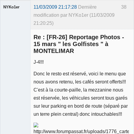
11/03/2009 21:17:28
Dernière
38
NYKo1er
modification par NYKo1er (11/03/2009
21:20:25)
Membre
Re : [FR-26] Reportage Photos -
Déconnecté
15 mars " les Golfistes " à
MONTELIMAR
J-4!!!
Donc le resto est réservé, voici le menu que
nous avons retenu, les cafés seront offerts!!!
C'est à la courte-paille, la mezzanine nous
est réservée, les véhicules seront tous garés
sur leur parking en bord de route (séparé par
un terre plein central) donc intouchables!!!