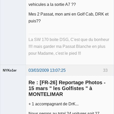
Déconnecté
vehicules a la sortie A7 ??
Mes 2 Passat, mon ami en Golf Cab, DRK et
puis??
La SW 170 boite DSG, C'est que du bonheur
!!!! mais garder ma Passat Blanche en plus
pour Madame, c'est le pied !!!
03/03/2009 13:07:25
33
NYKo1er
Membre
Re : [FR-26] Reportage Photos -
Déconnecté
15 mars " les Golfistes " à
MONTELIMAR
+ 1 accompagnant de DrK...
Nous serons au total 24 voitures soit 27