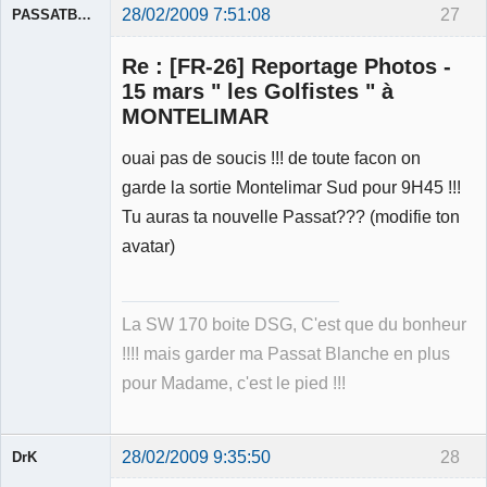
28/02/2009 7:51:08
27
PASSATBLANCHE
Re : [FR-26] Reportage Photos -
15 mars " les Golfistes " à
MONTELIMAR
ouai pas de soucis !!! de toute facon on
Membre
Déconnecté
garde la sortie Montelimar Sud pour 9H45 !!!
Tu auras ta nouvelle Passat??? (modifie ton
avatar)
La SW 170 boite DSG, C'est que du bonheur
!!!! mais garder ma Passat Blanche en plus
pour Madame, c'est le pied !!!
28/02/2009 9:35:50
28
DrK