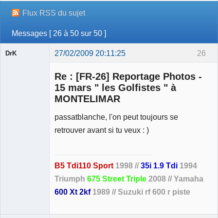
Flux RSS du sujet
Messages [ 26 à 50 sur 50 ]
27/02/2009 20:11:25
26
DrK
Re : [FR-26] Reportage Photos -
15 mars " les Golfistes " à
MONTELIMAR
Membre
passatblanche, l'on peut toujours se
Déconnecté
retrouver avant si tu veux : )
B5 Tdi110 Sport
1998 //
35i 1.9 Tdi
1994
Triumph
675 Street Triple
2008 // Yamaha
600 Xt 2kf
1989 // Suzuki rf 600 r piste