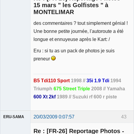
15 mars " les Golfistes " à
MONTELIMAR
Membre
des commentaires ? tout simplement génial !
Déconnecté
Une bonne petite journée, l'autoroute a été
longue et ennuyeuse après le Kart: /
Eru : si tu as un pack de photos je suis
preneur
B5 Tdi110 Sport
1998 //
35i 1.9 Tdi
1994
Triumph
675 Street Triple
2008 // Yamaha
600 Xt 2kf
1989 // Suzuki rf 600 r piste
20/03/2009 0:07:57
43
ERU-SAMA
Re : [FR-26] Reportage Photos -