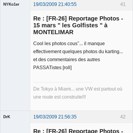
19/03/2009 21:40:55
41
NYKo1er
Membre
Re : [FR-26] Reportage Photos -
Déconnecté
15 mars " les Golfistes " à
MONTELIMAR
Cool les photos cous"... il manque
effectivement quelques photos du karting...
et des commentaires des autres
PASSATistes [roll]
De Tokyo à Miami... une VW est partout où
une route est construite!!!
19/03/2009 21:56:35
42
DrK
Re : [FR-26] Reportage Photos -