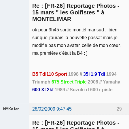
Re : [FR-26] Reportage Photos -
15 mars " les Golfistes " à
MONTELIMAR
Membre
ok pour 9h45 sortie montélimar sud , bien
Déconnecté
sur que j'aurais la nouvelle passat mais je
modifie pas mon avatar, celle de mon cœur,
ma première c'était la B4 : ]
B5 Tdi110 Sport
1998 //
35i 1.9 Tdi
1994
Triumph
675 Street Triple
2008 // Yamaha
600 Xt 2kf
1989 // Suzuki rf 600 r piste
28/02/2009 9:47:45
29
NYKo1er
Membre
Re : [FR-26] Reportage Photos -
Déconnecté