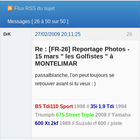
Flux RSS du sujet
Messages [ 26 à 50 sur 50 ]
27/02/2009 20:11:25
26
DrK
Re : [FR-26] Reportage Photos -
15 mars " les Golfistes " à
MONTELIMAR
Membre
passatblanche, l'on peut toujours se
Déconnecté
retrouver avant si tu veux : )
B5 Tdi110 Sport
1998 //
35i 1.9 Tdi
1994
Triumph
675 Street Triple
2008 // Yamaha
600 Xt 2kf
1989 // Suzuki rf 600 r piste