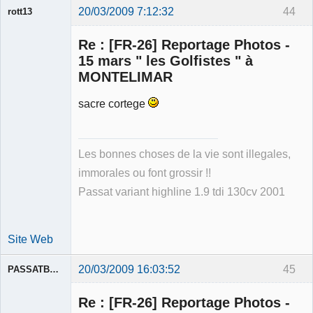
20/03/2009 7:12:32
44
rott13
Re : [FR-26] Reportage Photos -
15 mars " les Golfistes " à
MONTELIMAR
sacre cortege
Membre
Déconnecté
Les bonnes choses de la vie sont illegales,
immorales ou font grossir !!
Passat variant highline 1.9 tdi 130cv 2001
Site Web
20/03/2009 16:03:52
45
PASSATBLANCHE
Re : [FR-26] Reportage Photos -