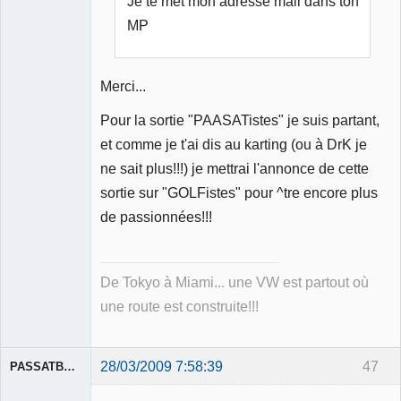
Je te met mon adresse mail dans ton
MP
Merci...
Pour la sortie "PAASATistes" je suis partant,
et comme je t'ai dis au karting (ou à DrK je
ne sait plus!!!) je mettrai l'annonce de cette
sortie sur "GOLFistes" pour ^tre encore plus
de passionnées!!!
De Tokyo à Miami... une VW est partout où
une route est construite!!!
28/03/2009 7:58:39
47
PASSATBLANCHE