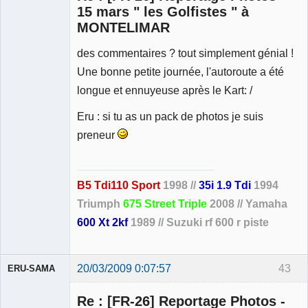
15 mars " les Golfistes " à
MONTELIMAR
Membre
des commentaires ? tout simplement génial !
Déconnecté
Une bonne petite journée, l'autoroute a été
longue et ennuyeuse après le Kart: /
Eru : si tu as un pack de photos je suis
preneur
B5 Tdi110 Sport
1998 //
35i 1.9 Tdi
1994
Triumph
675 Street Triple
2008 // Yamaha
600 Xt 2kf
1989 // Suzuki rf 600 r piste
20/03/2009 0:07:57
43
ERU-SAMA
Re : [FR-26] Reportage Photos -