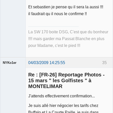
Et sebastien je pense qu il sera la aussi !!!
il faudrait qu il nous le confirme !!
La SW 170 boite DSG, C'est que du bonheur
!!!! mais garder ma Passat Blanche en plus
pour Madame, c'est le pied !!!
04/03/2009 14:25:55
35
NYKo1er
Membre
Re : [FR-26] Reportage Photos -
Déconnecté
15 mars " les Golfistes " à
MONTELIMAR
J'attends effectivement confirmation...
Je suis allé hier négocier les tarifs chez
Buffalo et La Courte Paille, je suis dans