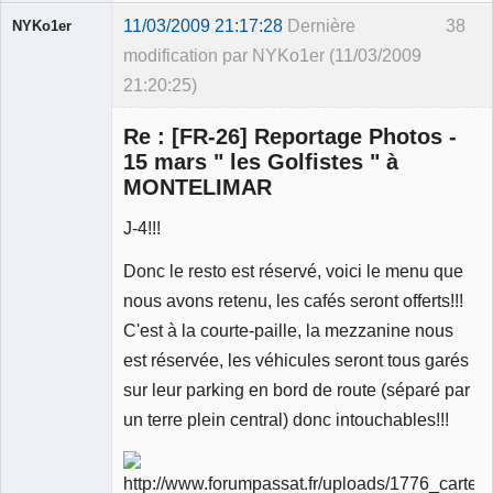
11/03/2009 21:17:28
Dernière
38
NYKo1er
modification par NYKo1er (11/03/2009
21:20:25)
Membre
Re : [FR-26] Reportage Photos -
Déconnecté
15 mars " les Golfistes " à
MONTELIMAR
J-4!!!
Donc le resto est réservé, voici le menu que
nous avons retenu, les cafés seront offerts!!!
C'est à la courte-paille, la mezzanine nous
est réservée, les véhicules seront tous garés
sur leur parking en bord de route (séparé par
un terre plein central) donc intouchables!!!