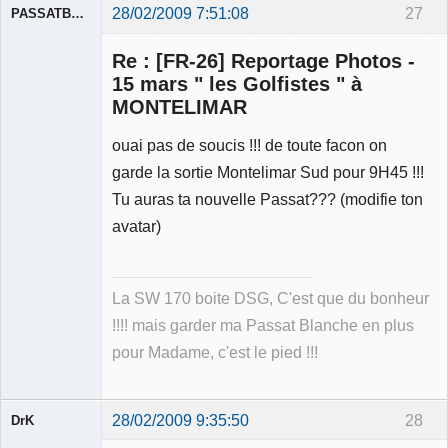
28/02/2009 7:51:08
27
PASSATBLANCHE
Re : [FR-26] Reportage Photos -
15 mars " les Golfistes " à
MONTELIMAR
ouai pas de soucis !!! de toute facon on
Membre
Déconnecté
garde la sortie Montelimar Sud pour 9H45 !!!
Tu auras ta nouvelle Passat??? (modifie ton
avatar)
La SW 170 boite DSG, C'est que du bonheur
!!!! mais garder ma Passat Blanche en plus
pour Madame, c'est le pied !!!
28/02/2009 9:35:50
28
DrK