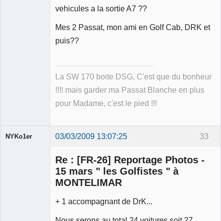
Déconnecté
vehicules a la sortie A7 ??
Mes 2 Passat, mon ami en Golf Cab, DRK et
puis??
La SW 170 boite DSG, C'est que du bonheur
!!!! mais garder ma Passat Blanche en plus
pour Madame, c'est le pied !!!
03/03/2009 13:07:25
33
NYKo1er
Membre
Re : [FR-26] Reportage Photos -
Déconnecté
15 mars " les Golfistes " à
MONTELIMAR
+ 1 accompagnant de DrK...
Nous serons au total 24 voitures soit 27