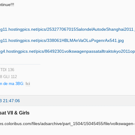
ntinue!!!
 TDI 136
.8 GLI 112
ion de ma 3BG:
Ici
3 21:47:06
at VII & Girls