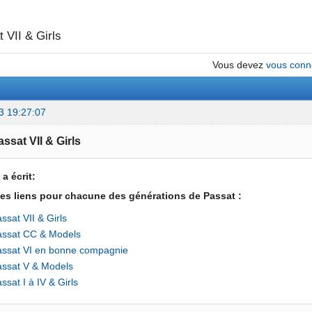
 VII & Girls
Vous devez
vous conn
3 19:27:07
assat VII & Girls
 a écrit:
 les liens pour chacune des générations de Passat :
ssat VII & Girls
assat CC & Models
assat VI en bonne compagnie
assat V & Models
ssat I à IV & Girls