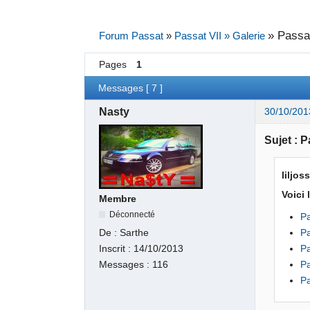
»
Passat
Forum Passat
»
Passat VII » Galerie
Pages
1
Messages [ 7 ]
Nasty
30/10/201
Sujet : P
liljoss
Voici
Membre
Déconnecté
Pa
De :
Sarthe
P
Inscrit :
14/10/2013
P
Messages :
116
P
Pa