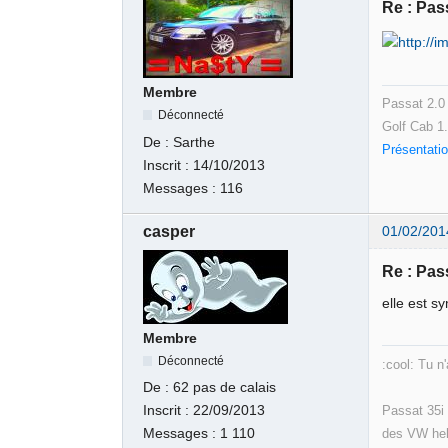
Re : Pass
Membre
Passat 2.0
Déconnecté
Golf Cab 1
De :
Sarthe
Présentat
Inscrit :
14/10/2013
Messages :
116
casper
01/02/201
Re : Pass
elle est s
Membre
Déconnecté
:cool: Tu n
De :
62 pas de calais
Passat 35i 
Inscrit :
22/09/2013
des VW heh
Messages :
1 110