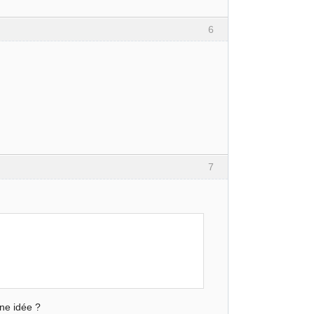
6
7
une idée ?