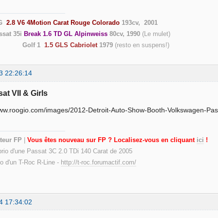
G
2.8 V6 4Motion Carat Rouge Colorado
193cv, 2001
ssat 35i
Break 1.6 TD GL Alpinweiss
80cv, 1990
(Le
Golf 1
1.5 GLS Cabriolet
1979
(resto en suspen
3 22:26:14
at VII & Girls
teur FP
|
Vous êtes nouveau sur FP ? Localisez-vous en cliquant
ici
!
prio d'une Passat 3C 2.0 TDi 140 Carat de 2005
io d'un T-Roc R-Line -
http://t-roc.forumactif.com/
4 17:34:02