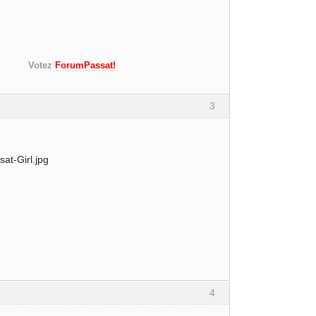
 mulet)
s!)
Votez
ForumPassat!
3
4