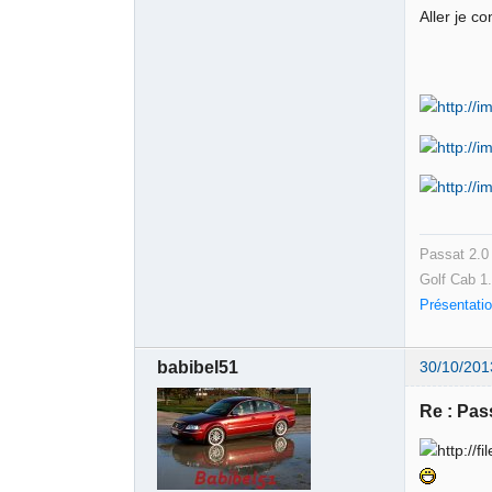
Aller je co
Passat 2.0
Golf Cab 1
Présentat
babibel51
30/10/201
Re : Pass