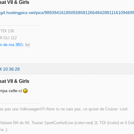
at VII & Girls
 TDI 136
.8 GLI 112
ion de ma 3BG:
Ici
4 10:36:28
at VII & Girls
ympa celle-ci
'as pas une Volkswagen!!!! Alors tu ne sais pas, ce qu'est de Cruiser :cool:
Variant RA de 94; Touran SportConfortLine {color=red} 2L TDI {/color} et 4 G
e ;)