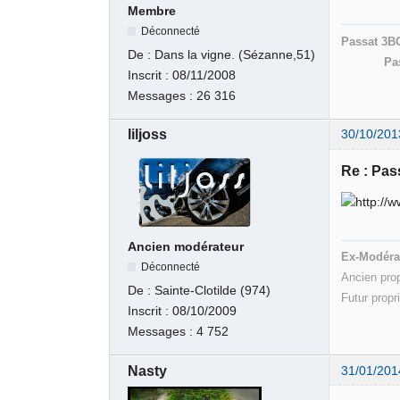
Membre
Déconnecté
Passat 3B
De :
Dans la vigne. (Sézanne,51)
Pa
Inscrit :
08/11/2008
Messages :
26 316
liljoss
30/10/201
Re : Pass
Ancien modérateur
Ex-Modéra
Déconnecté
Ancien pro
De :
Sainte-Clotilde (974)
Futur propr
Inscrit :
08/10/2009
Messages :
4 752
Nasty
31/01/201