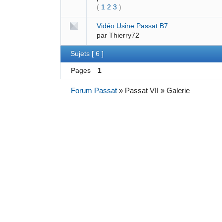
(
1
2
3
)
Vidéo Usine Passat B7
par
Thierry72
Sujets [ 6 ]
Pages
1
Forum Passat
»
Passat VII » Galerie