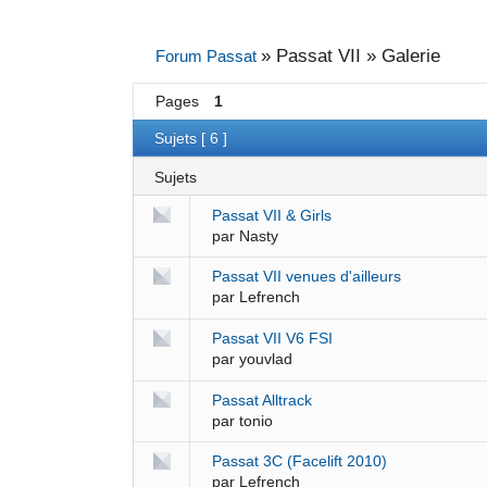
»
Passat VII » Galerie
Forum Passat
Pages
1
Sujets [ 6 ]
Sujets
Passat VII & Girls
par
Nasty
Passat VII venues d'ailleurs
par
Lefrench
Passat VII V6 FSI
par
youvlad
Passat Alltrack
par
tonio
Passat 3C (Facelift 2010)
par
Lefrench