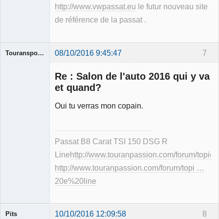
http://www.vwpassat.eu
le futur nouveau site
de référence de la passat .
08/10/2016 9:45:47
7
Touransportline
Re : Salon de l'auto 2016 qui y va
et quand?
Oui tu verras mon copain.
Membre
Déconnecté
Passat B8 Carat TSI 150 DSG R
Line
http://www.touranpassion.com/forum/topic
http://www.touranpassion.com/forum/topi …
20e%20line
10/10/2016 12:09:58
8
Pits