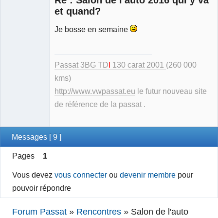
et quand?
Je bosse en semaine
Modérateur
Déconnecté
Passat 3BG TD
I
130 carat 2001
(260 000
kms)
http://www.vwpassat.eu
le futur nouveau site
de référence de la passat .
Messages [ 9 ]
Pages
1
Vous devez
vous connecter
ou
devenir membre
pour
pouvoir répondre
Forum Passat
»
Rencontres
»
Salon de l'auto