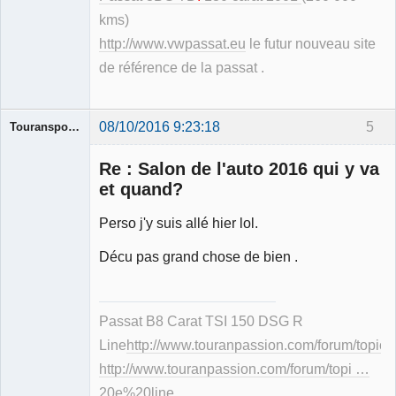
kms)
http://www.vwpassat.eu
le futur nouveau site
de référence de la passat .
08/10/2016 9:23:18
5
Touransportline
Re : Salon de l'auto 2016 qui y va
et quand?
Perso j'y suis allé hier lol.
Membre
Déconnecté
Décu pas grand chose de bien .
Passat B8 Carat TSI 150 DSG R
Line
http://www.touranpassion.com/forum/topic
http://www.touranpassion.com/forum/topi …
20e%20line