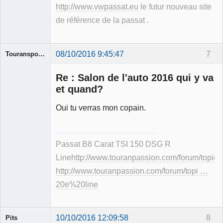
http://www.vwpassat.eu
le futur nouveau site
de référence de la passat .
08/10/2016 9:45:47
7
Touransportline
Re : Salon de l'auto 2016 qui y va
et quand?
Oui tu verras mon copain.
Membre
Déconnecté
Passat B8 Carat TSI 150 DSG R
Line
http://www.touranpassion.com/forum/topic
http://www.touranpassion.com/forum/topi …
20e%20line
10/10/2016 12:09:58
8
Pits