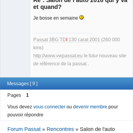
et quand?
Je bosse en semaine
Modérateur
Déconnecté
Passat 3BG TD
I
130 carat 2001
(260 000
kms)
http://www.vwpassat.eu
le futur nouveau site
de référence de la passat .
Messages [ 9 ]
Pages
1
Vous devez
vous connecter
ou
devenir membre
pour
pouvoir répondre
Forum Passat
»
Rencontres
»
Salon de l'auto