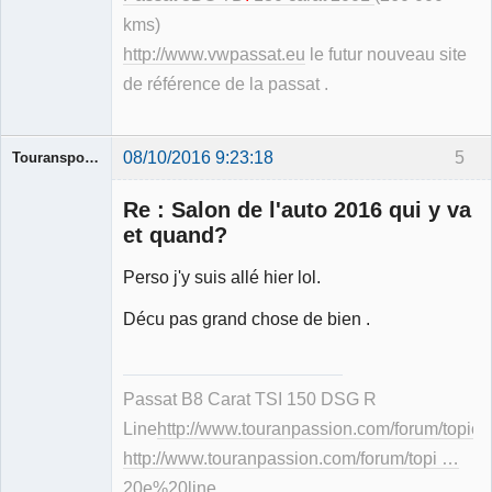
kms)
http://www.vwpassat.eu
le futur nouveau site
de référence de la passat .
08/10/2016 9:23:18
5
Touransportline
Re : Salon de l'auto 2016 qui y va
et quand?
Perso j'y suis allé hier lol.
Membre
Déconnecté
Décu pas grand chose de bien .
Passat B8 Carat TSI 150 DSG R
Line
http://www.touranpassion.com/forum/topic
http://www.touranpassion.com/forum/topi …
20e%20line