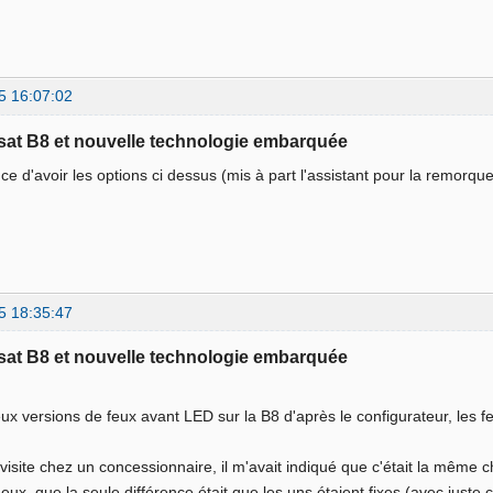
5 16:07:02
sat B8 et nouvelle technologie embarquée
ance d'avoir les options ci dessus (mis à part l'assistant pour la remorqu
5 18:35:47
sat B8 et nouvelle technologie embarquée
deux versions de feux avant LED sur la B8 d'après le configurateur, les 
.
 visite chez un concessionnaire, il m'avait indiqué que c'était la mêm
deux, que la seule différence était que les uns étaient fixes (avec juste c