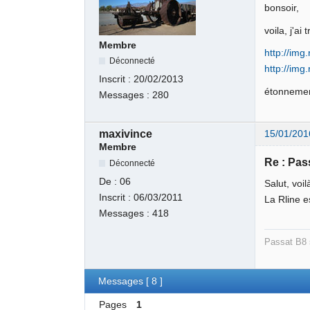
bonsoir,
voila, j'a
Membre
http://im
Déconnecté
http://im
Inscrit :
20/02/2013
étonnement
Messages :
280
maxivince
15/01/201
Membre
Re : Pas
Déconnecté
De :
06
Salut, voi
Inscrit :
06/03/2011
La Rline e
Messages :
418
Passat B8 
Messages [ 8 ]
Pages
1