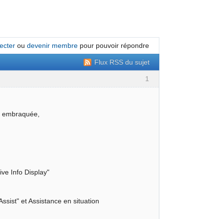
ecter
ou
devenir membre
pour pouvoir répondre
Flux RSS du sujet
1
ia embraquée,
ve Info Display"
sist" et Assistance en situation