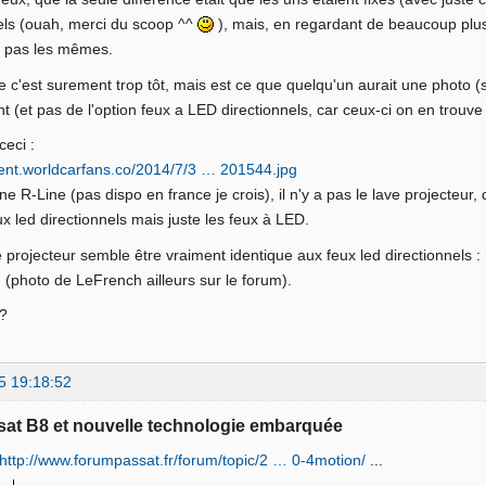
els (ouah, merci du scoop ^^
), mais, en regardant de beaucoup plus 
t pas les mêmes.
e c'est surement trop tôt, mais est ce que quelqu'un aurait une photo (
 (et pas de l'option feux a LED directionnels, car ceux-ci on en trouve 
ceci :
tent.worldcarfans.co/2014/7/3 … 201544.jpg
ne R-Line (pas dispo en france je crois), il n'y a pas le lave projecteur, 
ux led directionnels mais juste les feux à LED.
e projecteur semble être vraiment identique aux feux led directionnels :
g
(photo de LeFrench ailleurs sur le forum).
 ?
5 19:18:52
sat B8 et nouvelle technologie embarquée
http://www.forumpassat.fr/forum/topic/2 … 0-4motion/
...