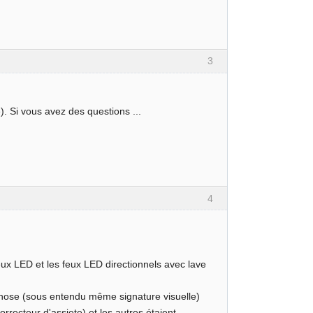
3
e). Si vous avez des questions ...
4
feux LED et les feux LED directionnels avec lave
e chose (sous entendu même signature visuelle)
orrecteur d'assiete) et les autres étaient