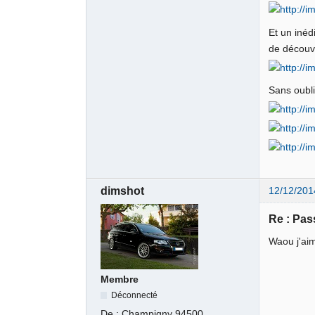
Et un inéd
de découv
Sans oubli
dimshot
12/12/201
Re : Pas
Waou j'ai
Membre
Déconnecté
De :
Champigny 94500