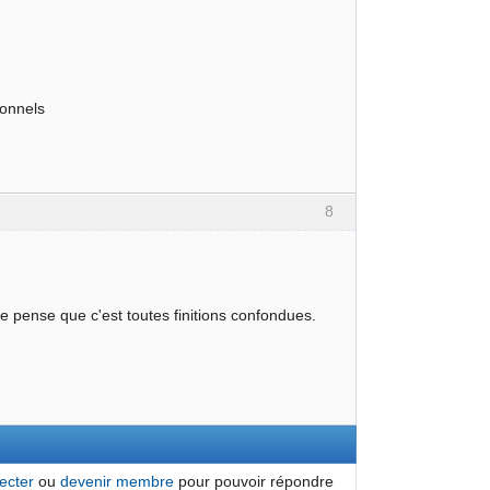
ionnels
8
je pense que c'est toutes finitions confondues.
ecter
ou
devenir membre
pour pouvoir répondre