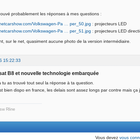
i trouvé probablement les réponses à mes questions :
g.netcarshow.com/Volkswagen-Pa … per_50.jpg
: projecteurs LED
g.netcarshow.com/Volkswagen-Pa … per_51.jpg
: projecteurs LED direct
, sur le net, quasiment aucune photo de la version intermédiaire.
6 15:22:33
sat B8 et nouvelle technologie embarquée
là tu as trouvé tout seul la réponse à ta question.
st bien dispo en france, les delais sont assez longs par contre mais ça 
sw Rline
Vous devez
vous conn