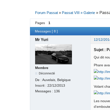
»
Passa
Forum Passat
»
Passat VIII » Galerie
Pages
1
Messages [ 8 ]
Mr Yuri
12/12/201
Sujet : 
Qui dit no
Phare avan
Membre
Déconnecté
De :
Auvelais, Belgique
Inscrit :
22/12/2013
Volant cha
Messages :
136
Les nouvea
d’emboute