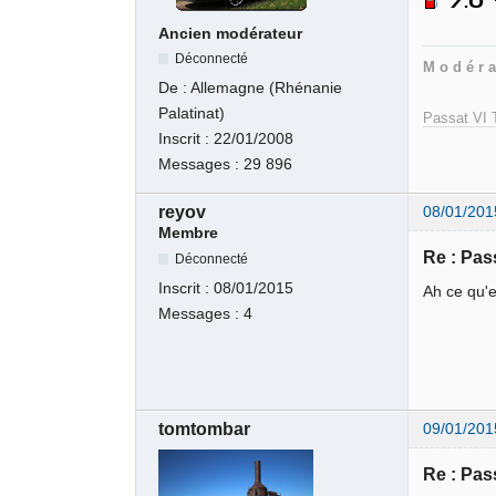
Ancien modérateur
Déconnecté
M o d é r a
De :
Allemagne (Rhénanie
Palatinat)
Passat VI T
Inscrit :
22/01/2008
Messages :
29 896
reyov
08/01/201
Membre
Re : Pas
Déconnecté
Inscrit :
08/01/2015
Ah ce qu'
Messages :
4
tomtombar
09/01/201
Re : Pas