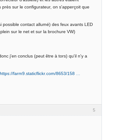
près sur le configurateur, on s'apperçoit que
si possible contact allumé) des feux avants LED
plein sur le net et sur la brochure VW)
donc j'en conclus (peut être à tors) qu'il n'y a
https://farm9.staticflickr.com/8653/158 …
5