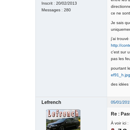
Inscrit :
20/02/2013
directionn
Messages :
280
ce ne son
Je sais qu
uniquement
j'ai trouvé 
http://con
c'est sur u
pas les fe
pourtant l
ef91_h.jp
des idées
Lefrench
05/01/201
Re : Pas
À voir ici :