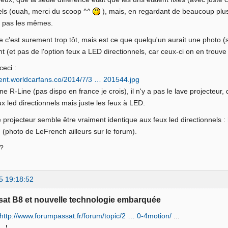
els (ouah, merci du scoop ^^
), mais, en regardant de beaucoup plus 
t pas les mêmes.
e c'est surement trop tôt, mais est ce que quelqu'un aurait une photo (
 (et pas de l'option feux a LED directionnels, car ceux-ci on en trouve 
ceci :
tent.worldcarfans.co/2014/7/3 … 201544.jpg
ne R-Line (pas dispo en france je crois), il n'y a pas le lave projecteur, 
ux led directionnels mais juste les feux à LED.
e projecteur semble être vraiment identique aux feux led directionnels :
g
(photo de LeFrench ailleurs sur le forum).
 ?
5 19:18:52
sat B8 et nouvelle technologie embarquée
http://www.forumpassat.fr/forum/topic/2 … 0-4motion/
...