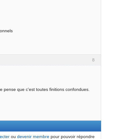
ionnels
8
je pense que c'est toutes finitions confondues.
ecter
ou
devenir membre
pour pouvoir répondre