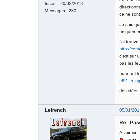
Inscrit :
20/02/2013
directionn
Messages :
280
ce ne son
Je sais qu
uniquement
j'ai trouvé 
http://con
c'est sur u
pas les fe
pourtant l
ef91_h.jp
des idées
Lefrench
05/01/201
Re : Pas
À voir ici :