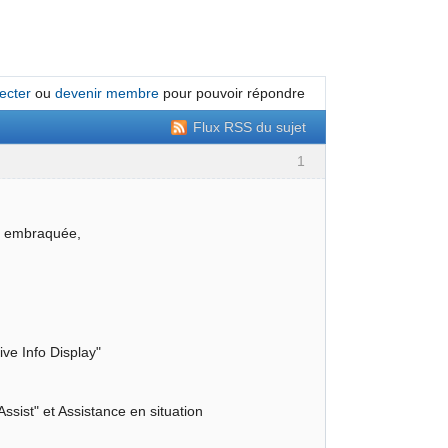
ecter
ou
devenir membre
pour pouvoir répondre
Flux RSS du sujet
1
ia embraquée,
ve Info Display"
sist" et Assistance en situation