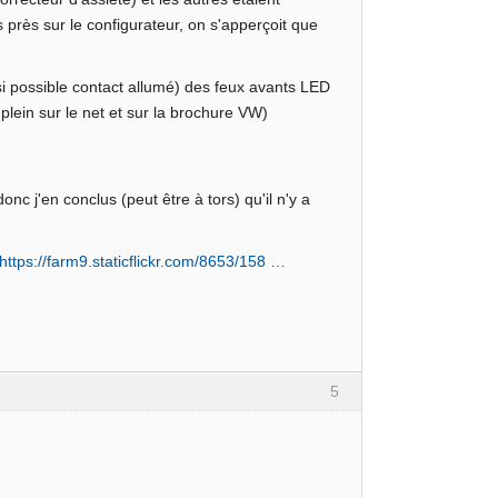
près sur le configurateur, on s'apperçoit que
si possible contact allumé) des feux avants LED
plein sur le net et sur la brochure VW)
donc j'en conclus (peut être à tors) qu'il n'y a
https://farm9.staticflickr.com/8653/158 …
5