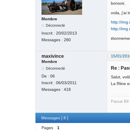
bonsoir,
voila, j'a
Membre
http://im
Déconnecté
http://im
Inscrit :
20/02/2013
étonnement
Messages :
280
maxivince
15/01/201
Membre
Re : Pas
Déconnecté
De :
06
Salut, voi
Inscrit :
06/03/2011
La Rline e
Messages :
418
Passat B8 
Messages [ 8 ]
Pages
1