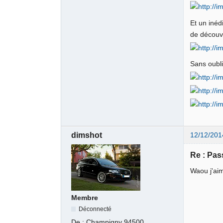
Et un inéd
de découv
Sans oubli
dimshot
12/12/201
Re : Pas
Waou j'ai
Membre
Déconnecté
De :
Champigny 94500