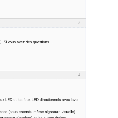
3
e). Si vous avez des questions ...
4
feux LED et les feux LED directionnels avec lave
e chose (sous entendu même signature visuelle)
orrecteur d'assiete) et les autres étaient