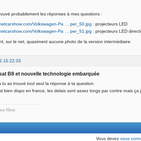
i trouvé probablement les réponses à mes questions :
g.netcarshow.com/Volkswagen-Pa … per_50.jpg
: projecteurs LED
g.netcarshow.com/Volkswagen-Pa … per_51.jpg
: projecteurs LED direct
, sur le net, quasiment aucune photo de la version intermédiaire.
6 15:22:33
sat B8 et nouvelle technologie embarquée
là tu as trouvé tout seul la réponse à ta question.
st bien dispo en france, les delais sont assez longs par contre mais ça 
sw Rline
Vous devez
vous conn