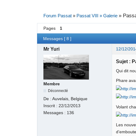
»
Passa
Forum Passat
»
Passat VIII » Galerie
Pages
1
Messages [ 8 ]
Mr Yuri
12/12/201
Sujet : 
Qui dit no
Phare avan
Membre
Déconnecté
De :
Auvelais, Belgique
Inscrit :
22/12/2013
Volant cha
Messages :
136
Les nouvea
d’emboute